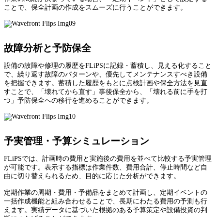
ことで、保全計画の作成をスムーズに行うことができます。
故障分析と予防保全
設備の故障や修理の履歴をFLiPSに記録・蓄積し、見える化すること
で、繰り返す故障のパターンや、優先してメンテナンスすべき設備
を把握できます。蓄積した履歴をもとに点検計画や保全方法を見直
すことで、「壊れてから直す」事後保全から、「壊れる前に手を打
つ」予防保全への移行を進めることができます。
予実管理・予算シミュレーション
FLiPSでは、計画時の費用と実施後の費用を並べて比較する予実管理
が可能です。表示する指標は作業件数、費用合計、停止時間など自
由に切り替えられるため、目的に応じた分析ができます。
定期作業の周期・費用・予備品をまとめて計画し、定期イベントの
一括作成機能と組み合わせることで、長期にわたる費用の予測も行
えます。実績データに基づいた根拠のある予算策定や設備投資の判