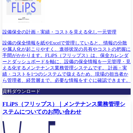
設備保全の計画・実績・コストを見える化し一元管理
設備の保全情報を紙やExcelで管理していると、情報の分散
や属人化が起こりやすく、進捗状況の共有やコストの把握に
手間がかかります。FLiPS（フリップス）は、保全カレンダ
ーとダッシュボードを軸に、設備の保全情報を一元管理・見
える化するメンテナンス業務管理システムです。 計画・実
績・コストを1つのシステムで扱えるため、現場の担当者か
ら管理者、経営層まで、必要な情報をすぐに確認できます。
資料ダウンロード
FLiPS（フリップス）｜メンテナンス業務管理シ
ステムについてのお問い合わせ