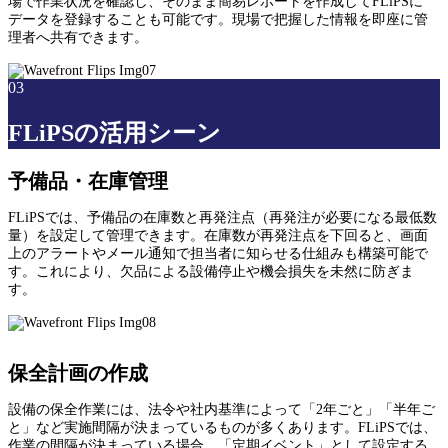
場で作業状況を確認し、そのまま簡易レポートを作成してFLiPSに
データを登録することも可能です。現場で把握した情報を即座に管
理者へ共有できます。
03
FLiPSの活用シーン
予備品・在庫管理
FLiPSでは、予備品の在庫数と再発注点（再発注が必要になる最低数
量）を設定して管理できます。在庫数が再発注点を下回ると、画面
上のアラートやメール通知で担当者に知らせる仕組みも構築可能で
す。これにより、欠品による設備停止や機会損失を未然に防ぎま
す。
保全計画の作成
設備の保全作業には、法令や社内基準によって「2年ごと」「半年ご
と」など実施間隔が決まっているものが多くあります。FLiPSでは、
作業の間隔が決まっている場合、「定期イベント」として設定する