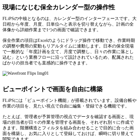
現場になじむ保全カレンダー型の操作性
FLiPSの中核となるのは、カレンダー型のインターフェースです。大
日程から年度、月度、日単位へと表示を切り替えながら、計画の全
体像から詳細作業まで1つの画面で確認できます。
保全作業の項目はExcelのようにドラッグ操作で移動でき、作業時期
の調整や費用の変動もリアルタイムに連動します。日本の保全現場
で一般的な「年度計画を立て、月度で調整し、日々の作業に落とし
込む」という業務フローに沿って設計されているため、配属された
ばかりの担当者でも直感的に操作できます。
ビューポイントで画面を自由に構築
FLiPSには「ビューポイント機能」が搭載されています。設備台帳や
作業の項目を、見たい視点で自由に編集・登録できる機能です。
たとえば、管理者が予算管理の視点でデータを確認する画面と、現
場の担当者が日々の作業を管理する画面を、それぞれ別々に作成で
きます。階層構造とフィルタを組み合わせることで目的に合った画
面を構築し、お気に入りとして登録しておけば、瞬時に切り替えて
閲覧できます。