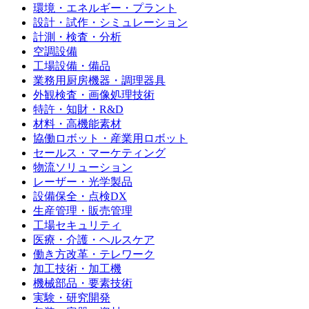
環境・エネルギー・プラント
設計・試作・シミュレーション
計測・検査・分析
空調設備
工場設備・備品
業務用厨房機器・調理器具
外観検査・画像処理技術
特許・知財・R&D
材料・高機能素材
協働ロボット・産業用ロボット
セールス・マーケティング
物流ソリューション
レーザー・光学製品
設備保全・点検DX
生産管理・販売管理
工場セキュリティ
医療・介護・ヘルスケア
働き方改革・テレワーク
加工技術・加工機
機械部品・要素技術
実験・研究開発