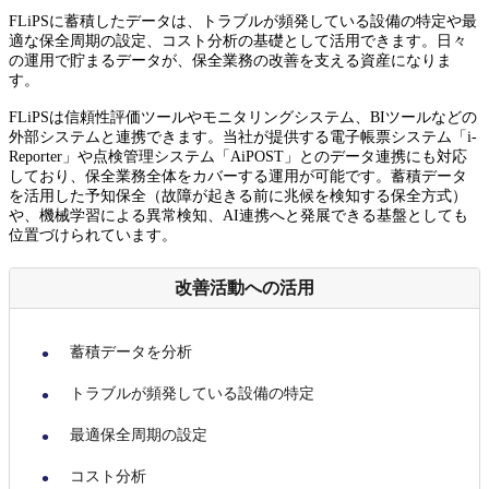
FLiPSに蓄積したデータは、トラブルが頻発している設備の特定や最
適な保全周期の設定、コスト分析の基礎として活用できます。日々
の運用で貯まるデータが、保全業務の改善を支える資産になりま
す。
FLiPSは信頼性評価ツールやモニタリングシステム、BIツールなどの
外部システムと連携できます。当社が提供する電子帳票システム「i-
Reporter」や点検管理システム「AiPOST」とのデータ連携にも対応
しており、保全業務全体をカバーする運用が可能です。蓄積データ
を活用した予知保全（故障が起きる前に兆候を検知する保全方式）
や、機械学習による異常検知、AI連携へと発展できる基盤としても
位置づけられています。
改善活動への活用
蓄積データを分析
トラブルが頻発している設備の特定
最適保全周期の設定
コスト分析