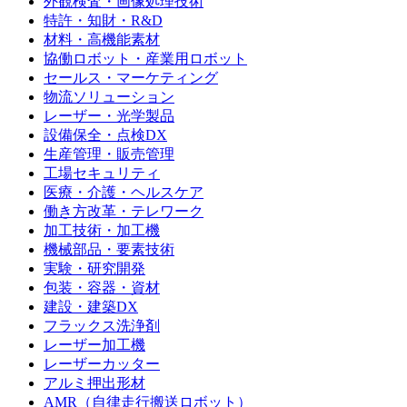
外観検査・画像処理技術
特許・知財・R&D
材料・高機能素材
協働ロボット・産業用ロボット
セールス・マーケティング
物流ソリューション
レーザー・光学製品
設備保全・点検DX
生産管理・販売管理
工場セキュリティ
医療・介護・ヘルスケア
働き方改革・テレワーク
加工技術・加工機
機械部品・要素技術
実験・研究開発
包装・容器・資材
建設・建築DX
フラックス洗浄剤
レーザー加工機
レーザーカッター
アルミ押出形材
AMR（自律走行搬送ロボット）