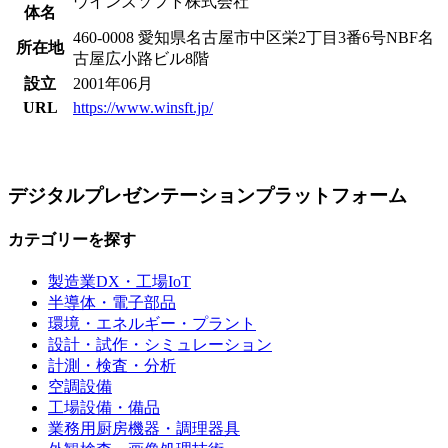
ウインズソフト株式会社
体名
460-0008 愛知県名古屋市中区栄2丁目3番6号NBF名
所在地
古屋広小路ビル8階
設立
2001年06月
URL
https://www.winsft.jp/
デジタルプレゼンテーションプラットフォーム
カテゴリーを探す
製造業DX・工場IoT
半導体・電子部品
環境・エネルギー・プラント
設計・試作・シミュレーション
計測・検査・分析
空調設備
工場設備・備品
業務用厨房機器・調理器具