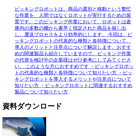
ピッキングロボットは、商品の選別と移動という繁忙
な作業を、人間ではなくロボットが実行するための装
置です。このピッキング作業において、ロボットは倉
庫内の多数の棚から素早く指定された商品を探し出
し、運送プロセスをより効率的にします。 今回は、ピ
ッキングロボットの代表的な種類と各特徴について、
導入のメリットと注意点について解説します。おすす
めの関連製品も紹介していますので、ピッキング作業
の代替を検討中の企業様はぜひ参考にしてみてくださ
い。 このような方におすすめです ・ピッキングロボッ
トの代表的な種類と各特徴について知りたい方 ・ピッ
キングロボットを導入するメリットや注意点について
知りたい方 ・ピッキングロボットに関連するおすすめ
製品について知りたい方
資料ダウンロード