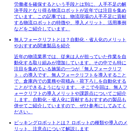
労働者を確保するという手段とは別に、人手不足の解
決手段となり得る物流ロボットが近年では注目を集め
ています。この記事では、物流現場の人手不足に貢献
する物流ロボットの特徴や、導入メリット、活用事例
などをご紹介しています。
無人フォークリフトとは？自動化・省人化のメリット
やおすすめ関連製品を紹介
近年の物流業界では、従来は人が担っていた作業を自
動化する取り組みが増加しています。その中でも特に
注目を集めている施策の一つが「無人フォークリフ
ト」の導入です。無人フォークリフトを導入すること
で、倉庫内での業務や荷積み・荷下ろしを自動化する
ことができるようになります。 そこで今回は、無人フ
ォークリフトの導入メリットや課題点についてご紹介
します。自動化・省人化に貢献するおすすめの製品も
併せてご紹介していますので、ぜひ参考にしてみてく
ださい。
ピッキングロボットとは？ ロボットの種類や導入のメ
リット、注意点について解説します