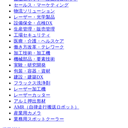
セールス・マーケティング
物流ソリューション
レーザー・光学製品
設備保全・点検DX
生産管理・販売管理
工場セキュリティ
医療・介護・ヘルスケア
働き方改革・テレワーク
加工技術・加工機
機械部品・要素技術
実験・研究開発
包装・容器・資材
建設・建築DX
フラックス洗浄剤
レーザー加工機
レーザーカッター
アルミ押出形材
AMR（自律走行搬送ロボット）
産業用カメラ
業務用スポットクーラー