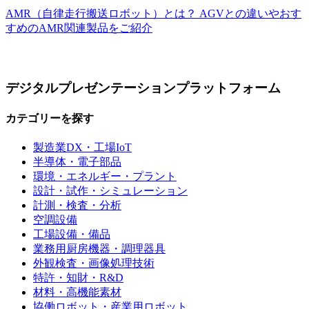
AMR（自律走行搬送ロボット）とは？ AGVとの違いやおす
すめのAMR関連製品をご紹介
デジタルプレゼンテーションプラットフォーム
カテゴリーを探す
製造業DX・工場IoT
半導体・電子部品
環境・エネルギー・プラント
設計・試作・シミュレーション
計測・検査・分析
空調設備
工場設備・備品
業務用厨房機器・調理器具
外観検査・画像処理技術
特許・知財・R&D
材料・高機能素材
協働ロボット・産業用ロボット