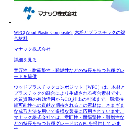
WPC(Wood Plastic Composite) | 木粉とプラスチックの複
合材料
マナック株式会社
詳細を見る
意匠性・耐衝撃性・難燃性などの特長を持つ各種グレ
ードを提供
ウッドプラスチックコンポジット（WPC）は、木材と
プラスチックの融合により生成される複合素材です。
木質資源の有効活用からCO₂排出の削減まで、環境持
続可能性への貢献が期待されるこの素材は、さまざま
な成形方法を用いて多様な製品に応用されています。
マナック株式会社では、意匠性・耐衝撃性・難燃性な
どの特長を持つ各種グレードのWPCを提供していま