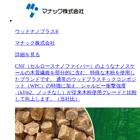
ウッドナノプラス®
マナック株式会社
詳細を見る
CNF（セルロースナノファイバー）のようなナノスケ
ールの木質繊維を部分的に含む、特殊な木粉を使用し
たブランドです。 通常のウッドプラスチックコンポジ
ット（WPC）の特徴に加え、シャルピー衝撃強度
（kJ/m2、ノッチなし）が従来木粉使用グレードと比較
して向上します。（当社比）