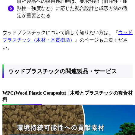
自社製品への採用検討時は、要求性能（耐候性・耐
熱性・強度など）に応じた配合設計と成形方法の選
定が重要となる
ウッドプラスチックについて詳しく知りたい方は、『
ウッド
プラスチック（木材・木質樹脂）
』のページもご覧くださ
い。
ウッドプラスチック
の
関連製品・サービス
WPC(Wood Plastic Composite) | 木粉とプラスチックの複合材
料