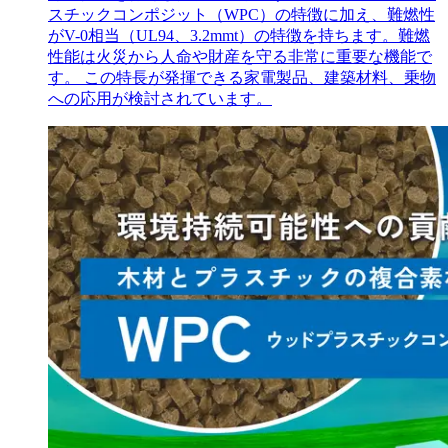
スチックコンポジット（WPC）の特徴に加え、難燃性
がV-0相当（UL94、3.2mmt）の特徴を持ちます。難燃
性能は火災から人命や財産を守る非常に重要な機能で
す。 この特長が発揮できる家電製品、建築材料、乗物
への応用が検討されています。