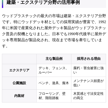
建築・エクステリア分野の活用事例
ウッドプラスチックの最大の市場は建築・エクステリア分野
です。特にウッドデッキ材としての採用実績が豊富で、1992
年に米国で産業化された屋外デッキ製品がウッドプラスチッ
ク普及の契機となりました。日本でも1990年代後半に屋外デ
ッキ専用製品が製品化され、現在まで市場を牽引していま
す。
主な製品例
採用される理由
デッキ、フェンス、
腐朽・害虫被害に強
エクステリア
ルーバー
い
メンテナンス頻度が
公園施設
ベンチ、遊具、擬木
低い
フローリング、壁
木質感と寸法安定性
内装材
材、階段踏板
の両立