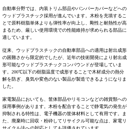
自動車分野では、内装トリム部品やバンパーカバーなどへの
ウッドプラスチック採用が進んでいます。木粉を充填するこ
とで原料樹脂単体よりも弾性率が向上し、剛性と耐熱性が高
まるため、厳しい使用環境での性能維持が求められる部品に
適しています。
従来、ウッドプラスチックの自動車部品への適用は射出成形
の困難さから限定的でしたが、近年の技術開発により射出成
形可能なウッドプラスチックコンパウンドが登場していま
す。200℃以下の樹脂温度で成形することで木材成分の熱分
解を防ぎ、臭気や変色のない製品が製造できるようになりま
した。
家電製品においても、筐体部品やリモコンなどの雑貨類への
採用事例があります。木粉を配合することで静電気の発生が
抑制される特性は、電子機器の筐体材料として有用です。ま
た、廃棄時に回収・粉砕してリサイクル可能な点は、家電リ
サイクル法への対応としても評価されています。