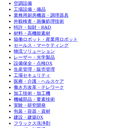
空調設備
工場設備・備品
業務用厨房機器・調理器具
外観検査・画像処理技術
特許・知財・R&D
材料・高機能素材
協働ロボット・産業用ロボット
セールス・マーケティング
物流ソリューション
レーザー・光学製品
設備保全・点検DX
生産管理・販売管理
工場セキュリティ
医療・介護・ヘルスケア
働き方改革・テレワーク
加工技術・加工機
機械部品・要素技術
実験・研究開発
包装・容器・資材
建設・建築DX
フラックス洗浄剤