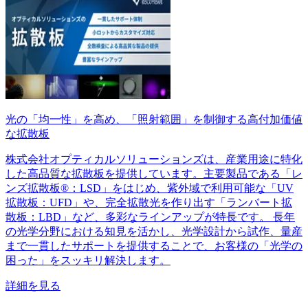
光の「均一性」を高め、「照射範囲」を制御する高付加価値
な拡散板
株式会社オプティカルソリューションズは、産業用途に特化
した高品質な拡散板を提供しています。主要製品である「レ
ンズ拡散板®：LSD」をはじめ、紫外域で利用可能な「UV
拡散板：UFD」や、完全拡散光を作り出す「ランバート拡
散板：LBD」など、多彩なラインアップが特長です。 長年
の光学分野における知見を活かし、光学設計から試作、量産
まで一貫したサポートを提供することで、お客様の「光学の
困った」をスッキリ解決します。
詳細を見る