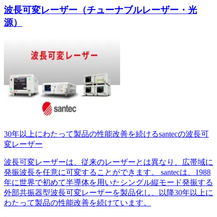
波長可変レーザー（チューナブルレーザー・光
源）
30年以上にわたって製品の性能改善を続けるsantecの波長可
変レーザー
波長可変レーザーは、従来のレーザーとは異なり、広帯域に
発振波長を任意に可変することができます。 santecは、1988
年に世界で初めて半導体を用いたシングル縦モード発振する
外部共振器型波長可変レーザーを製品化し、以降30年以上に
わたって製品の性能改善を続けています。