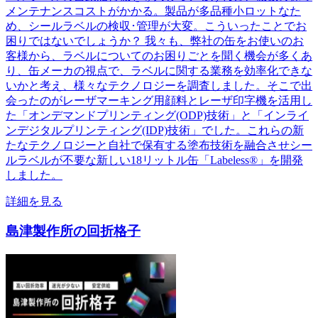
メンテナンスコストがかかる。製品が多品種小ロットなた
め、シールラベルの検収･管理が大変。こういったことでお
困りではないでしょうか？ 我々も、弊社の缶をお使いのお
客様から、ラベルについてのお困りごとを聞く機会が多くあ
り、缶メーカの視点で、ラベルに関する業務を効率化できな
いかと考え、様々なテクノロジーを調査しました。そこで出
会ったのがレーザマーキング用顔料とレーザ印字機を活用し
た「オンデマンドプリンティング(ODP)技術」と「インライ
ンデジタルプリンティング(IDP)技術」でした。これらの新
たなテクノロジーと自社で保有する塗布技術を融合させシー
ルラベルが不要な新しい18リットル缶「Labeless®」を開発
しました。
詳細を見る
島津製作所の回折格子