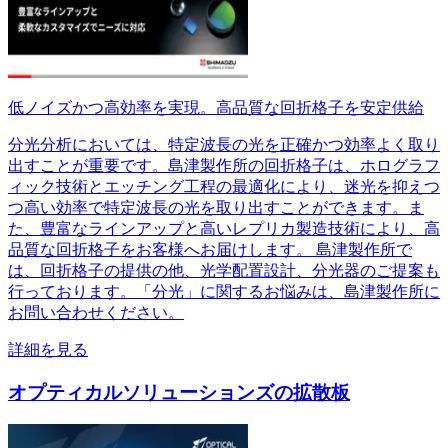
低ノイズかつ高効率を実現。高品質な回折格子を安定供給
分光分析においては、特定波長の光を正確かつ効率よく取り
出すことが重要です。島津製作所の回折格子は、ホログラフ
ィック技術とエッチング工程の最適化により、迷光を抑えつ
つ高い効率で特定波長の光を取り出すことができます。ま
た、豊富なラインアップと高いレプリカ製造技術により、高
品質な回折格子をお客様へお届けします。 島津製作所で
は、回折格子の提供の他、光学配置設計、分光器のご提案も
行っております。「分光」に関するお悩みは、島津製作所に
お問い合わせください。
詳細を見る
オプティカルソリューションズの拡散板