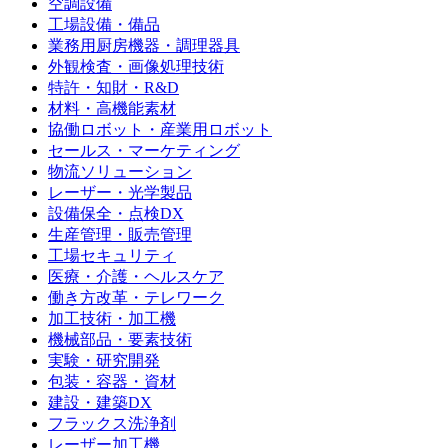
空調設備
工場設備・備品
業務用厨房機器・調理器具
外観検査・画像処理技術
特許・知財・R&D
材料・高機能素材
協働ロボット・産業用ロボット
セールス・マーケティング
物流ソリューション
レーザー・光学製品
設備保全・点検DX
生産管理・販売管理
工場セキュリティ
医療・介護・ヘルスケア
働き方改革・テレワーク
加工技術・加工機
機械部品・要素技術
実験・研究開発
包装・容器・資材
建設・建築DX
フラックス洗浄剤
レーザー加工機