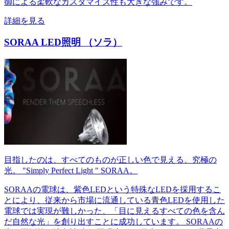
御による柔軟なカスタマイズ性も大きな強みです。
詳細を見る
SORAA LED照明 （ソラ）
目指したのは、すべてのものが正しい色で見える、究極の
光。 "Simply Perfect Light " SORAA。
SORAAの電球は、紫色LEDという特殊なLEDを採用するこ
とにより、従来から市場に流通している青色LEDを使用した
電球では実現が難しかった、「目に見えるすべての色を含ん
だ自然な光」を創り出すことに成功しています。 SORAAの