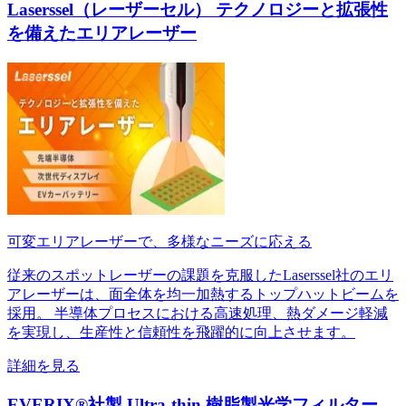
Laserssel（レーザーセル） テクノロジーと拡張性
を備えたエリアレーザー
可変エリアレーザーで、多様なニーズに応える
従来のスポットレーザーの課題を克服したLaserssel社のエリ
アレーザーは、面全体を均一加熱するトップハットビームを
採用。 半導体プロセスにおける高速処理、熱ダメージ軽減
を実現し、生産性と信頼性を飛躍的に向上させます。
詳細を見る
EVERIX®社製 Ultra-thin 樹脂製光学フィルター