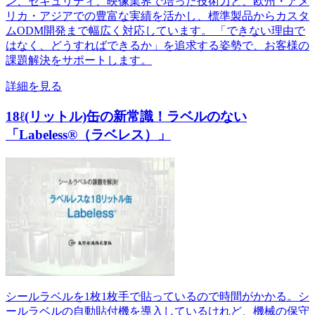
ン、セキュリティ、映像業界で培った技術力と、欧州・アメ
リカ・アジアでの豊富な実績を活かし、標準製品からカスタ
ムODM開発まで幅広く対応しています。 「できない理由で
はなく、どうすればできるか」を追求する姿勢で、お客様の
課題解決をサポートします。
詳細を見る
18ℓ(リットル)缶の新常識！ラベルのない
「Labeless®（ラベレス）」
シールラベルを1枚1枚手で貼っているので時間がかかる。シ
ールラベルの自動貼付機を導入しているけれど、機械の保守