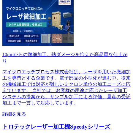
10μmからの微細加工。熱ダメージを抑えた高品質な仕上が
り
マイクロエッヂプロセス株式会社は、レーザを用いた微細加
工を専門とする企業です。電子部品の小型化が進む中、従来
の機械加工では対応が難しいミクロン単位の加工ニーズに応
えています。 当社では、お客様の用途に応じたレーザ加工
システムの提案から、サンプル加工による評価、量産の受託
加工まで一貫して対応しています。
詳細を見る
トロテックレーザー加工機Speedyシリーズ