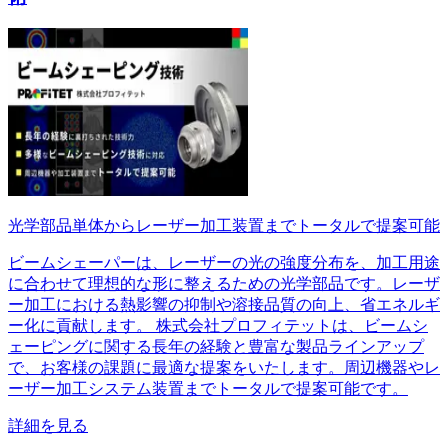
光学部品単体からレーザー加工装置までトータルで提案可能
ビームシェーパーは、レーザーの光の強度分布を、加工用途
に合わせて理想的な形に整えるための光学部品です。レーザ
ー加工における熱影響の抑制や溶接品質の向上、省エネルギ
ー化に貢献します。 株式会社プロフィテットは、ビームシ
ェーピングに関する長年の経験と豊富な製品ラインアップ
で、お客様の課題に最適な提案をいたします。周辺機器やレ
ーザー加工システム装置までトータルで提案可能です。
詳細を見る