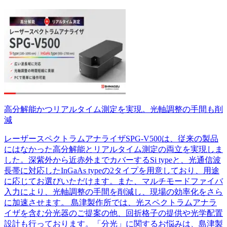
高分解能かつリアルタイム測定を実現。光軸調整の手間も削
減
レーザースペクトラムアナライザSPG-V500は、従来の製品
にはなかった高分解能とリアルタイム測定の両立を実現しま
した。深紫外から近赤外までカバーするSi typeと、光通信波
長帯に対応したInGaAs typeの2タイプを用意しており、用途
に応じてお選びいただけます。また、マルチモードファイバ
入力により、光軸調整の手間を削減し、現場の効率化をさら
に加速させます。 島津製作所では、光スペクトラムアナラ
イザを含む分光器のご提案の他、回折格子の提供や光学配置
設計も行っております。「分光」に関するお悩みは、島津製