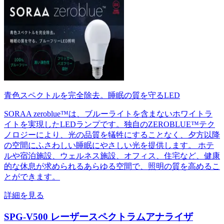
青色スペクトルを完全除去。睡眠の質を守るLED
SORAA zeroblue™は、ブルーライトを含まないホワイトラ
イトを実現したLEDランプです。独自のZEROBLUE™テク
ノロジーにより、光の品質を犠牲にすることなく、夕方以降
の空間にふさわしい睡眠にやさしい光を提供します。 ホテ
ルや宿泊施設、ウェルネス施設、オフィス、住宅など、健康
的な休息が求められるあらゆる空間で、照明の質を高めるこ
とができます。
詳細を見る
SPG-V500 レーザースペクトラムアナライザ