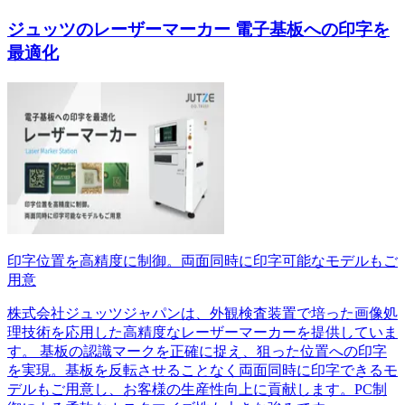
ジュッツのレーザーマーカー 電子基板への印字を
最適化
印字位置を高精度に制御。両面同時に印字可能なモデルもご
用意
株式会社ジュッツジャパンは、外観検査装置で培った画像処
理技術を応用した高精度なレーザーマーカーを提供していま
す。 基板の認識マークを正確に捉え、狙った位置への印字
を実現。基板を反転させることなく両面同時に印字できるモ
デルもご用意し、お客様の生産性向上に貢献します。PC制