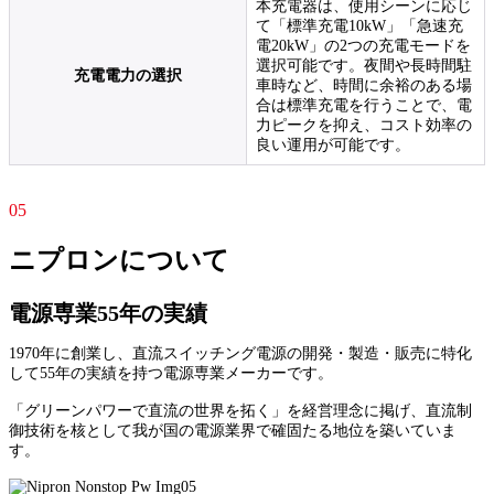
本充電器は、使用シーンに応じ
て「標準充電10kW」「急速充
電20kW」の2つの充電モードを
選択可能です。夜間や長時間駐
充電電力の選択
車時など、時間に余裕のある場
合は標準充電を行うことで、電
力ピークを抑え、コスト効率の
良い運用が可能です。
05
ニプロンについて
電源専業55年の実績
1970年に創業し、直流スイッチング電源の開発・製造・販売に特化
して55年の実績を持つ電源専業メーカーです。
「グリーンパワーで直流の世界を拓く」を経営理念に掲げ、直流制
御技術を核として我が国の電源業界で確固たる地位を築いていま
す。