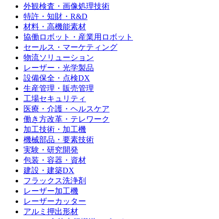
外観検査・画像処理技術
特許・知財・R&D
材料・高機能素材
協働ロボット・産業用ロボット
セールス・マーケティング
物流ソリューション
レーザー・光学製品
設備保全・点検DX
生産管理・販売管理
工場セキュリティ
医療・介護・ヘルスケア
働き方改革・テレワーク
加工技術・加工機
機械部品・要素技術
実験・研究開発
包装・容器・資材
建設・建築DX
フラックス洗浄剤
レーザー加工機
レーザーカッター
アルミ押出形材