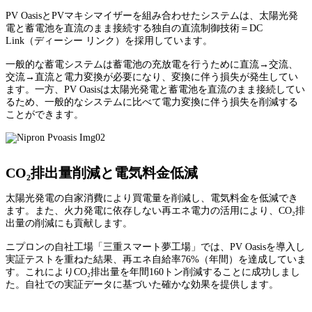
PV OasisとPVマキシマイザーを組み合わせたシステムは、太陽光発
電と蓄電池を直流のまま接続する独自の直流制御技術＝DC
Link（ディーシー リンク）を採用しています。
一般的な蓄電システムは蓄電池の充放電を行うために直流→交流、
交流→直流と電力変換が必要になり、変換に伴う損失が発生してい
ます。一方、PV Oasisは太陽光発電と蓄電池を直流のまま接続してい
るため、一般的なシステムに比べて電力変換に伴う損失を削減する
ことができます。
CO₂排出量削減と電気料金低減
太陽光発電の自家消費により買電量を削減し、電気料金を低減でき
ます。また、火力発電に依存しない再エネ電力の活用により、CO₂排
出量の削減にも貢献します。
ニプロンの自社工場「三重スマート夢工場」では、PV Oasisを導入し
実証テストを重ねた結果、再エネ自給率76%（年間）を達成していま
す。これによりCO₂排出量を年間160トン削減することに成功しまし
た。自社での実証データに基づいた確かな効果を提供します。