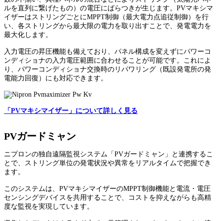
ルを直列に繋げたもの）の電圧にばらつきが生じます。PVマキシマ
イザーはストリングごとにMPPT制御（最大電力点追従制御）を行
い、各ストリングから最大限の電力を取り出すことで、発電電力を
最大化します。
入力電圧の昇圧機能も備えており、パネル構成を変えずにパワーコ
ンディショナの入力電圧範囲に合わせることが可能です。これによ
り、パワーコンディショナ交換時のリパワリング（既設発電所の発
電能力回復）にも対応できます。
「PVマキシマイザー」について詳しく見る
PVガードミャン
ニプロンの独自遠隔監視システム「PVガードミャン」と連携するこ
とで、ストリング単位の発電状況や異常をリアルタイムで把握でき
ます。
このシステムは、PVマキシマイザーのMPPT制御機能と電流・電圧
センシングデバイスを共用することで、コストを抑えながらも高精
度な監視を実現しています。