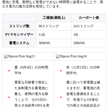
電池に充電。夜間など発電ができない時間帯に放電することで、再
エネ電力の最大活用を実現しています。
工場側(屋根上)
カーポート側
ストリング数
96ストリング
24ストリング
PVマキシマイザー
12台
3台
蓄電システム
360kWh
180kWh
夏（8月4日）の20年間
冬（12月23日）の20年
平均
間平均
豊富な日射量で発生し
夏に比べて発電量は減
た余剰電力を蓄電池に
りますが、蓄電池の充
蓄え、夜間の電力を賄
放電を最適化すること
うことで、その1日の
で、冬場でも1日単位
再エネ自給率100%を実
での再エネ自給自足が