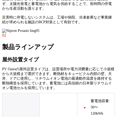
ず、太陽光発電と蓄電池から電気を供給することで、長時間の停電
から生産活動を護ります。
災害時に停電しないシステムは、工場や病院、冷凍倉庫など事業継
続が求められる施設のBCP対策として有効です。
02
製品ラインアップ
屋外設置タイプ
PV Oasisの屋外設置タイプは、設置場所や電力消費量に応じて小規模
から大規模まで選択できます。断熱材をキュービクル内部の壁、天
井、ドアに使用し、リチウムイオン電池の最適動作温度を維持する
断熱構造を採用しています。蓄電池には高信頼の日本製リチウムイ
オン電池セルを採用しています。
蓄電池容量:
30〜
120kWh