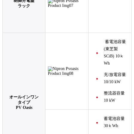
制御分電盤
ラック
蓄電池容量
(東芝製
SCiB) 10ｋ
Wh
充/放電容量
10/10 kW
整流器容量
オールインワン
10 kW
タイプ
PV Oasis
蓄電池容量
30ｋWh