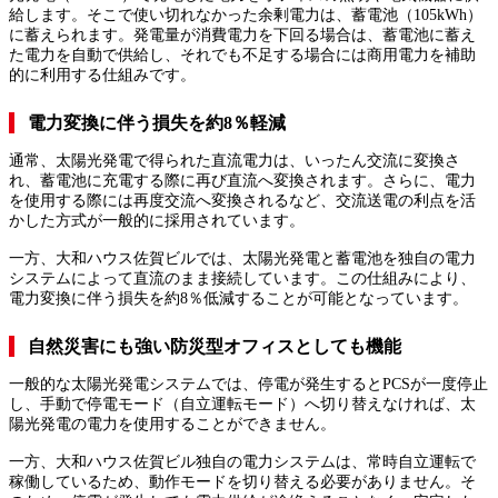
給します。そこで使い切れなかった余剰電力は、蓄電池（105kWh）
に蓄えられます。発電量が消費電力を下回る場合は、蓄電池に蓄え
た電力を自動で供給し、それでも不足する場合には商用電力を補助
的に利用する仕組みです。
電力変換に伴う損失を約8％軽減
通常、太陽光発電で得られた直流電力は、いったん交流に変換さ
れ、蓄電池に充電する際に再び直流へ変換されます。さらに、電力
を使用する際には再度交流へ変換されるなど、交流送電の利点を活
かした方式が一般的に採用されています。
一方、大和ハウス佐賀ビルでは、太陽光発電と蓄電池を独自の電力
システムによって直流のまま接続しています。この仕組みにより、
電力変換に伴う損失を約8％低減することが可能となっています。
自然災害にも強い防災型オフィスとしても機能
一般的な太陽光発電システムでは、停電が発生するとPCSが一度停止
し、手動で停電モード（自立運転モード）へ切り替えなければ、太
陽光発電の電力を使用することができません。
一方、大和ハウス佐賀ビル独自の電力システムは、常時自立運転で
稼働しているため、動作モードを切り替える必要がありません。そ