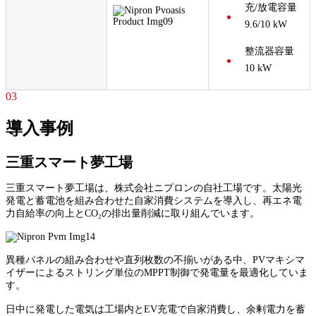
充/放電容量
9.6/10 kW
整流器容量
10 kW
03
導入事例
三重スマート夢工場
三重スマート夢工場は、株式会社ニプロンの自社工場です。太陽光
発電と蓄電池を組み合わせた自家消費システムを導入し、再エネ電
力自給率の向上とCO₂の排出量削減に取り組んでいます。
異種パネルの組み合わせや直列枚数の不揃いがある中、PVマキシマ
イザーによるストリング単位のMPPT制御で発電量を最適化していま
す。
日中に発電した電気は工場内とEV充電で自家消費し、余剰電力を蓄