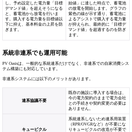
し、予め設定した電力量「目標
始値」に達した時点で、蓄電池
デマンド値」を超えそうになる
の放電を開始します。グラフの
と、蓄電池から放電を行いま
紫色の線が示す通り、蓄電池に
す。購入する電力量を目標値以
よるアシストで購入する電力量
下に抑え、基本料金の上昇を防
が抑えられ、最終的に「目標デ
ぎます。
マンド値」を超過するのを防ぎ
ます。
系統非連系でも運用可能
PV Oasisは、一般的な系統連系だけでなく、非連系での自家消費シス
テム構築にも対応しています。
非連系システムには以下のメリットがあります。
既存の施設に導入する場合は、
今の電力契約のままで電力会社
連系協議不要
との手続きや契約変更の必要は
ありません。
系統連系しないため連系用装置
（RPR/OVGRなど）が不要にな
キュービクル
りキュービクルの改造が不要で