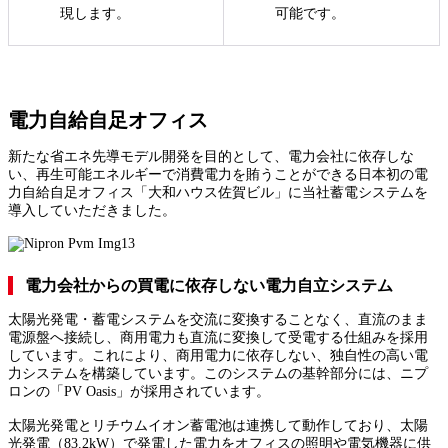
現します。
可能です。
電力自給自足オフィス
新たな省エネ先導モデル開発を目的として、電力会社に依存しな
い、再生可能エネルギーで消費電力を賄うことができる日本初の電
力自給自足オフィス「大和ハウス佐賀ビル」に当社蓄電システムを
導入していただきました。
電力会社からの買電に依存しない電力自立システム
太陽光発電・蓄電システムを交流に変換することなく、直流のまま
電源盤へ接続し、商用電力も直流に変換して受電する仕組みを採用
しています。これにより、商用電力に依存しない、独自性の高い電
力システムを構築しています。このシステムの基幹部分には、ニプ
ロンの「PV Oasis」が採用されています。
太陽光発電とリチウムイオン蓄電池は連携して動作しており、太陽
光発電（83.2kW）で発電した電力をオフィスの照明や電気機器に供