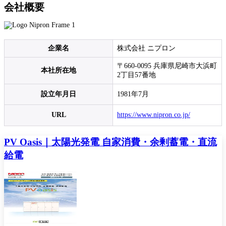
会社概要
企業名
株式会社 ニプロン
〒660-0095 兵庫県尼崎市大浜町
本社所在地
2丁目57番地
設立年月日
1981年7月
URL
https://www.nipron.co.jp/
PV Oasis｜太陽光発電 自家消費・余剰蓄電・直流
給電