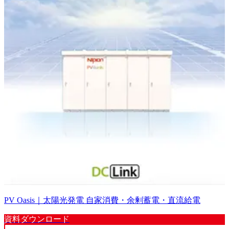
PV Oasis｜太陽光発電 自家消費・余剰蓄電・直流給電
資料ダウンロード