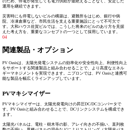
のため、停電が発生しても電力供給が途絶えることなく、安定した
運用を継続できます。
災害時にも停電しないビルの構築は、避難所をはじめ、銀行や病
院、冷凍倉庫など、市民生活を支える重要施設にとって不可欠で
す。大和ハウス佐賀ビルでは、こうした将来のビルのあり方を見据
えた考え方を、重要なコンセプトの一つとして採用しています。
04
関連製品・オプション
PV Oasisは、太陽光発電システムの効率化や安全性向上、利便性向上
をサポートする関連製品と組み合わせることで、より高度なエネル
ギーマネジメントを実現できます。ニプロンでは、PV Oasisと連携可
能な製品を幅広くラインアップしています。
PVマキシマイザー
PVマキシマイザーは、太陽光発電向けの昇圧DC/DCコンバータで
す。PV Oasisと組み合わせることで、DCリンクシステムを構成でき
ます。
太陽光パネルは、電柱・樹木等の影、アレイ向きの不揃い、直列枚
数の不揃い、異種パネルの混合などによりストリング（太陽光パネ