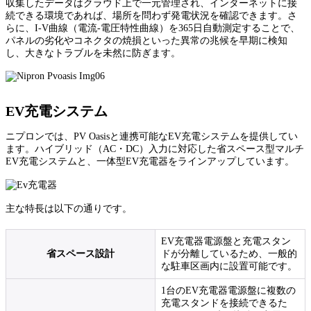
収集したデータはクラウド上で一元管理され、インターネットに接
続できる環境であれば、場所を問わず発電状況を確認できます。さ
らに、I-V曲線（電流-電圧特性曲線）を365日自動測定することで、
パネルの劣化やコネクタの焼損といった異常の兆候を早期に検知
し、大きなトラブルを未然に防ぎます。
EV充電システム
ニプロンでは、PV Oasisと連携可能なEV充電システムを提供してい
ます。ハイブリッド（AC・DC）入力に対応した省スペース型マルチ
EV充電システムと、一体型EV充電器をラインアップしています。
主な特長は以下の通りです。
EV充電器電源盤と充電スタン
省スペース設計
ドが分離しているため、一般的
な駐車区画内に設置可能です。
1台のEV充電器電源盤に複数の
充電スタンドを接続できるた