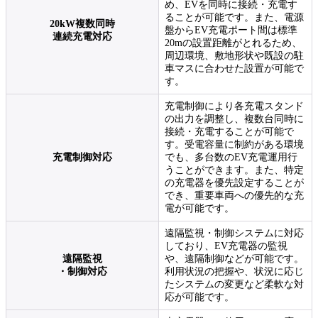
め、EVを同時に接続・充電す
ることが可能です。また、電源
20kW複数同時
盤からEV充電ポート間は標準
連続充電対応
20mの設置距離がとれるため、
周辺環境、敷地形状や既設の駐
車マスに合わせた設置が可能で
す。
充電制御により各充電スタンド
の出力を調整し、複数台同時に
接続・充電することが可能で
す。受電容量に制約がある環境
充電制御対応
でも、多台数のEV充電運用行
うことができます。また、特定
の充電器を優先設定することが
でき、重要車両への優先的な充
電が可能です。
遠隔監視・制御システムに対応
しており、EV充電器の監視
遠隔監視
や、遠隔制御などが可能です。
・制御対応
利用状況の把握や、状況に応じ
たシステムの変更など柔軟な対
応が可能です。