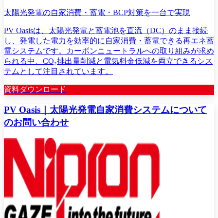
太陽光発電の自家消費・蓄電・BCP対策を一台で実現
PV Oasisは、太陽光発電と蓄電池を直流（DC）のまま接続
し、発電した電力を効率的に自家消費・蓄電できる再エネ蓄
電システムです。カーボンニュートラルへの取り組みが求め
られる中、CO₂排出量削減と電気料金低減を両立できるシス
テムとして注目されています。
資料ダウンロード
PV Oasis｜太陽光発電自家消費システムについて
のお問い合わせ