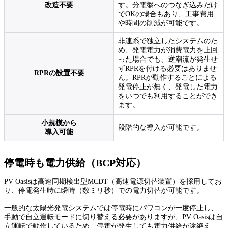
改造不要
す。分電盤へのつなぎ込みだけ
でOKの場合もあり、工事費用
や時間の削減が可能です。
非連系で独立したシステムのた
め、発電電力が消費電力を上回
った場合でも、逆潮流が発生せ
ずRPRを付ける必要はありませ
RPRの設置不要
ん。RPRが動作することによる
発電停止が無く、発電した電力
をいつでも利用することができ
ます。
小規模から
段階的な導入が可能です。
導入可能
停電時も電力供給（BCP対応）
PV Oasisは高速同期検出型MCDT（高速電源切替装置）を採用してお
り、停電発生時に瞬時（数ミリ秒）での電力切替が可能です。
一般的な太陽光発電システムでは停電時にパワコンが一度停止し、
手動で自立運転モードに切り替える必要がありますが、PV Oasisは自
立運転で動作しているため、停電が発生しても電力供給が途絶え