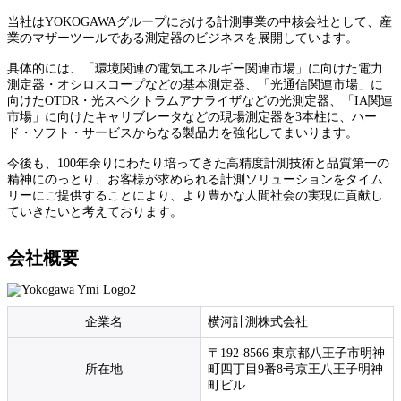
当社はYOKOGAWAグループにおける計測事業の中核会社として、産
業のマザーツールである測定器のビジネスを展開しています。
具体的には、「環境関連の電気エネルギー関連市場」に向けた電力
測定器・オシロスコープなどの基本測定器、「光通信関連市場」に
向けたOTDR・光スペクトラムアナライザなどの光測定器、「IA関連
市場」に向けたキャリブレータなどの現場測定器を3本柱に、ハー
ド・ソフト・サービスからなる製品力を強化してまいります。
今後も、100年余りにわたり培ってきた高精度計測技術と品質第一の
精神にのっとり、お客様が求められる計測ソリューションをタイム
リーにご提供することにより、より豊かな人間社会の実現に貢献し
ていきたいと考えております。
会社概要
企業名
横河計測株式会社
〒192-8566 東京都八王子市明神
所在地
町四丁目9番8号京王八王子明神
町ビル