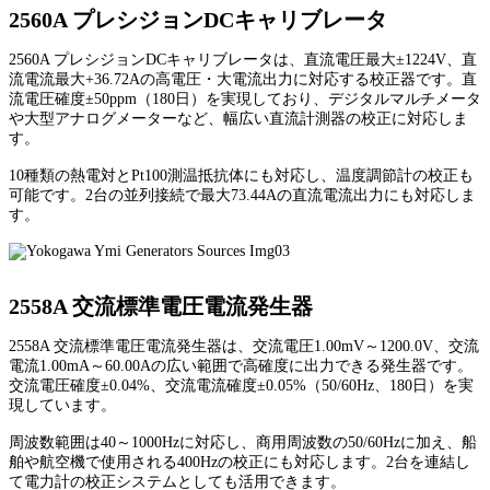
2560A プレシジョンDCキャリブレータ
2560A プレシジョンDCキャリブレータは、直流電圧最大±1224V、直
流電流最大+36.72Aの高電圧・大電流出力に対応する校正器です。直
流電圧確度±50ppm（180日）を実現しており、デジタルマルチメータ
や大型アナログメーターなど、幅広い直流計測器の校正に対応しま
す。
10種類の熱電対とPt100測温抵抗体にも対応し、温度調節計の校正も
可能です。2台の並列接続で最大73.44Aの直流電流出力にも対応しま
す。
2558A 交流標準電圧電流発生器
2558A 交流標準電圧電流発生器は、交流電圧1.00mV～1200.0V、交流
電流1.00mA～60.00Aの広い範囲で高確度に出力できる発生器です。
交流電圧確度±0.04%、交流電流確度±0.05%（50/60Hz、180日）を実
現しています。
周波数範囲は40～1000Hzに対応し、商用周波数の50/60Hzに加え、船
舶や航空機で使用される400Hzの校正にも対応します。2台を連結し
て電力計の校正システムとしても活用できます。