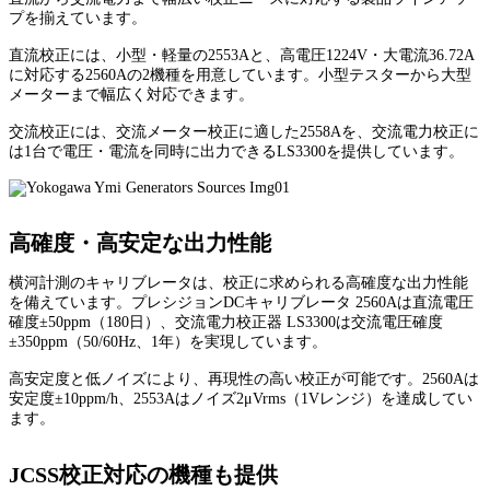
プを揃えています。
直流校正には、小型・軽量の2553Aと、高電圧1224V・大電流36.72A
に対応する2560Aの2機種を用意しています。小型テスターから大型
メーターまで幅広く対応できます。
交流校正には、交流メーター校正に適した2558Aを、交流電力校正に
は1台で電圧・電流を同時に出力できるLS3300を提供しています。
高確度・高安定な出力性能
横河計測のキャリブレータは、校正に求められる高確度な出力性能
を備えています。プレシジョンDCキャリブレータ 2560Aは直流電圧
確度±50ppm（180日）、交流電力校正器 LS3300は交流電圧確度
±350ppm（50/60Hz、1年）を実現しています。
高安定度と低ノイズにより、再現性の高い校正が可能です。2560Aは
安定度±10ppm/h、2553Aはノイズ2μVrms（1Vレンジ）を達成してい
ます。
JCSS校正対応の機種も提供