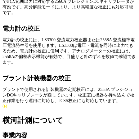
での広範囲出力に対応する2560A プレシジョンDCキャリブレータが
有効です。高分解能モードにより、より高精度な校正にも対応可能
です。
電力計の校正
電力計の校正には、LS3300 交流電力校正器または2558A 交流標準電
圧電流発生器を使用します。LS3300は電圧・電流を同時に出力でき
るため、電力計の校正に便利です。アナログメーターの校正には、
2558Aの偏差表示機能が有効で、目盛りと針のずれを数値で確認でき
ます。
プラント計装機器の校正
プラントで使用される計装機器の定期校正には、2553A プレシジョ
ンDCキャリブレータが適しています。校正室に機器を持ち込んで校
正作業を行う運用に対応し、JCSS校正にも対応しています。
04
横河計測について
事業内容