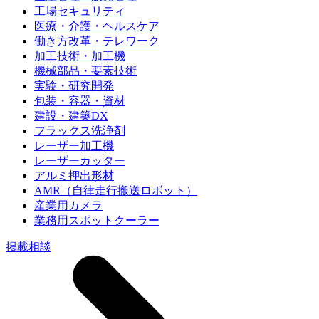
工場セキュリティ
医療・介護・ヘルスケア
働き方改革・テレワーク
加工技術・加工機
機械部品・要素技術
実験・研究開発
包装・容器・資材
建設・建築DX
フラックス洗浄剤
レーザー加工機
レーザーカッター
アルミ押出形材
AMR（自律走行搬送ロボット）
産業用カメラ
業務用スポットクーラー
掲載相談