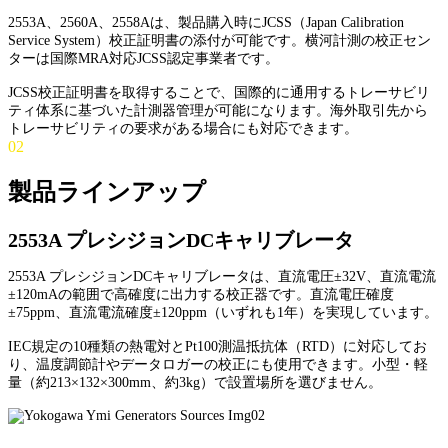
2553A、2560A、2558Aは、製品購入時にJCSS（Japan Calibration
Service System）校正証明書の添付が可能です。横河計測の校正セン
ターは国際MRA対応JCSS認定事業者です。
JCSS校正証明書を取得することで、国際的に通用するトレーサビリ
ティ体系に基づいた計測器管理が可能になります。海外取引先から
トレーサビリティの要求がある場合にも対応できます。
02
製品ラインアップ
2553A プレシジョンDCキャリブレータ
2553A プレシジョンDCキャリブレータは、直流電圧±32V、直流電流
±120mAの範囲で高確度に出力する校正器です。直流電圧確度
±75ppm、直流電流確度±120ppm（いずれも1年）を実現しています。
IEC規定の10種類の熱電対とPt100測温抵抗体（RTD）に対応してお
り、温度調節計やデータロガーの校正にも使用できます。小型・軽
量（約213×132×300mm、約3kg）で設置場所を選びません。