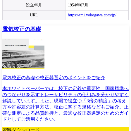
設立年月
1954年07月
URL
https://tmi.yokogawa.com/jp/
電気校正の基礎
電気校正の基礎や校正器選定のポイントをご紹介
本ホワイトペーパーでは、校正の定義や重要性、国家標準へ
のつながりを示すトレーサビリティの仕組みを分かりやすく
解説しています。また、現場で役立つ「3倍の精度」の考え
方や許容差の計算方法、校正に関する規格などもご紹介。正
確な測定による品質維持と、最適な校正器選定のためのガイ
ドとしてご活用ください。
資料ダウンロード