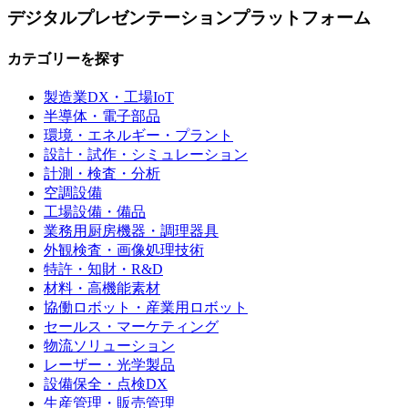
デジタルプレゼンテーションプラットフォーム
カテゴリーを探す
製造業DX・工場IoT
半導体・電子部品
環境・エネルギー・プラント
設計・試作・シミュレーション
計測・検査・分析
空調設備
工場設備・備品
業務用厨房機器・調理器具
外観検査・画像処理技術
特許・知財・R&D
材料・高機能素材
協働ロボット・産業用ロボット
セールス・マーケティング
物流ソリューション
レーザー・光学製品
設備保全・点検DX
生産管理・販売管理