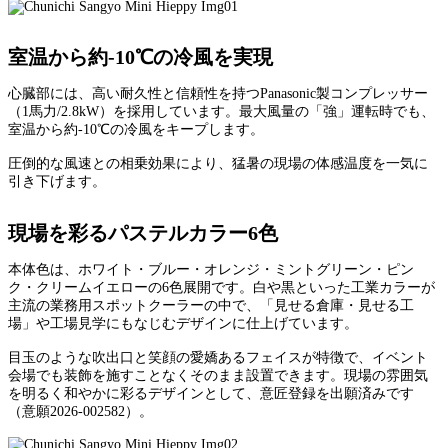
室温から約-10℃の冷風を実現
心臓部には、高い耐久性と信頼性を持つPanasonic製コンプレッサー
（1馬力/2.8kW）を採用しています。最大風量の「強」運転時でも、
室温から約-10℃の冷風をキープします。
圧倒的な風速との相乗効果により、猛暑の現場の体感温度を一気に
引き下げます。
現場を彩るパステルカラー6色
本体色は、ホワイト・ブルー・オレンジ・ミントグリーン・ピン
ク・クリームイエローの6色展開です。白や黒といった工業カラーが
主流の業務用スポットクーラーの中で、「見せる倉庫・見せる工
場」や工場見学にもなじむデザインに仕上げています。
目玉のような吹出口と笑顔の愛嬌あるフェイスが特徴で、イベント
会場でも装飾を施すことなくそのまま設置できます。現場の雰囲気
を明るく和やかに彩るデザインとして、意匠登録を出願済みです
（意願2026-002582）。