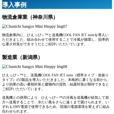
導入事例
物流倉庫業（神奈川県）
物流倉庫内に、ひえっぴ～™と送風機COOL FAN JET miniを導入い
ただきました。組み合わせて使用することで冷風が循環し、効率的
な暑さ対策ができそうだとご好評いただいています。
製造業（新潟県）
ひえっぴ～™と、送風機COOL FAN JET mini（標準タイプ・首振り
タイプ）の3製品を導入いただきました。本格的に暑くなる前から、
より効果の高い暑熱対策と建物内の湿気・結露対策が期待できると
ご好評いただいています。
送風機との併用により、ひえっぴ～™の冷風を送風機が給気して前
方へ送風することで、冷たい風をさらに遠くまで届けられます。い
ずれも100V電源で使用できるため、現場の電源環境を変えずに組み
合わせられます。