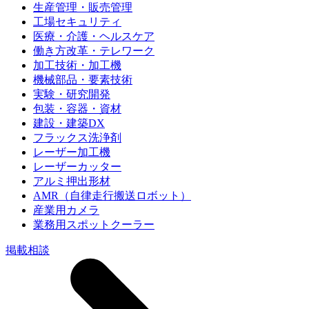
生産管理・販売管理
工場セキュリティ
医療・介護・ヘルスケア
働き方改革・テレワーク
加工技術・加工機
機械部品・要素技術
実験・研究開発
包装・容器・資材
建設・建築DX
フラックス洗浄剤
レーザー加工機
レーザーカッター
アルミ押出形材
AMR（自律走行搬送ロボット）
産業用カメラ
業務用スポットクーラー
掲載相談