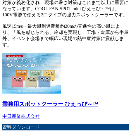
対策が義務化され、現場の暑さ対策はこれまで以上に重要に
なっています。COOL FAN SPOT mini ひえっぴ～™は、
100V電源で使える2口タイプの強力スポットクーラーです。
風速15m/s・最大風到達距離約20mの直進性の高い風によ
り、「風を感じられる」冷却を実現し、工場・倉庫から半屋
外、イベント会場まで幅広い現場の熱中症対策に貢献しま
す。
業務用スポットクーラー ひえっぴ～™
中日産業株式会社
資料ダウンロード