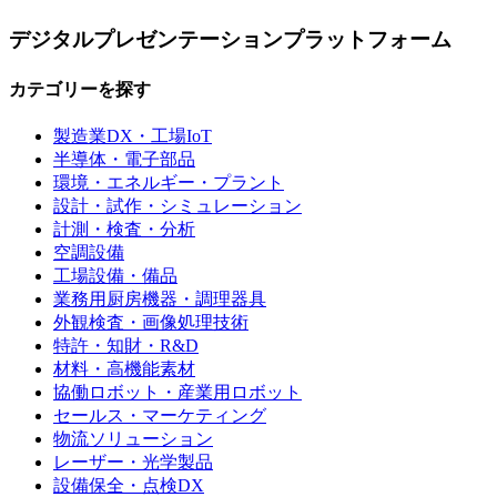
デジタルプレゼンテーションプラットフォーム
カテゴリーを探す
製造業DX・工場IoT
半導体・電子部品
環境・エネルギー・プラント
設計・試作・シミュレーション
計測・検査・分析
空調設備
工場設備・備品
業務用厨房機器・調理器具
外観検査・画像処理技術
特許・知財・R&D
材料・高機能素材
協働ロボット・産業用ロボット
セールス・マーケティング
物流ソリューション
レーザー・光学製品
設備保全・点検DX