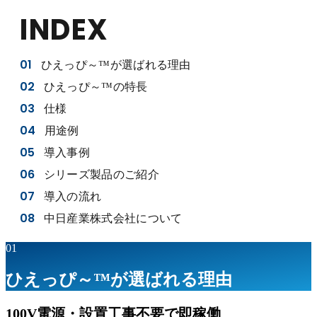
INDEX
01
ひえっぴ～™が選ばれる理由
02
ひえっぴ～™の特長
03
仕様
04
用途例
05
導入事例
06
シリーズ製品のご紹介
07
導入の流れ
08
中日産業株式会社について
01
ひえっぴ～™が選ばれる理由
100V電源・設置工事不要で即稼働