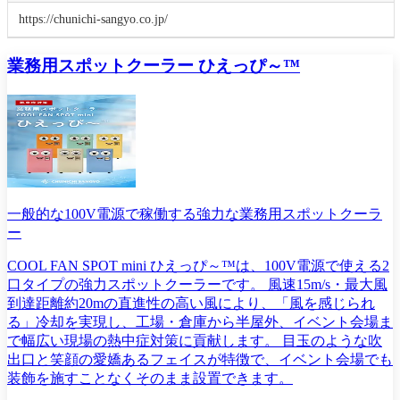
https://chunichi-sangyo.co.jp/
業務用スポットクーラー ひえっぴ～™
一般的な100V電源で稼働する強力な業務用スポットクーラ
ー
COOL FAN SPOT mini ひえっぴ～™は、100V電源で使える2
口タイプの強力スポットクーラーです。 風速15m/s・最大風
到達距離約20mの直進性の高い風により、「風を感じられ
る」冷却を実現し、工場・倉庫から半屋外、イベント会場ま
で幅広い現場の熱中症対策に貢献します。 目玉のような吹
出口と笑顔の愛嬌あるフェイスが特徴で、イベント会場でも
装飾を施すことなくそのまま設置できます。