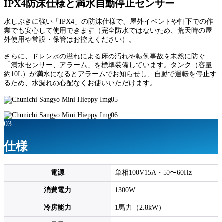
IPX4防沫仕様と満水自動停止センサー
水しぶきに強い「IPX4」の防沫仕様で、屋外イベントや軒下での作
業でも安心して使用できます（完全防水ではないため、荒天時の屋
外使用や常設・保管はお控えください）。
さらに、ドレン水の溢れによる床の汚れや転倒事故を未然に防ぐ
「満水センサー、アラーム」を標準装備しています。タンク（容量
約10L）が満水になるとアラームでお知らせし、自動で運転を停止す
るため、水漏れの心配なくお使いいただけます。
03
仕様
電源
単相100V15A・50〜60Hz
消費電力
1300W
冷房能力
1馬力（2.8kW）