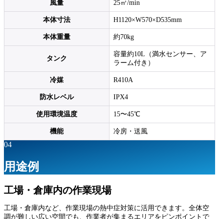
風量
25㎥/min
本体寸法
H1120×W570×D535mm
本体重量
約70kg
容量約10L（満水センサー、ア
タンク
ラーム付き）
冷媒
R410A
防水レベル
IPX4
使用環境温度
15〜45℃
機能
冷房・送風
04
用途例
工場・倉庫内の作業現場
工場・倉庫内など、作業現場の熱中症対策に活用できます。全体空
調が難しい広い空間でも、作業者が集まるエリアをピンポイントで