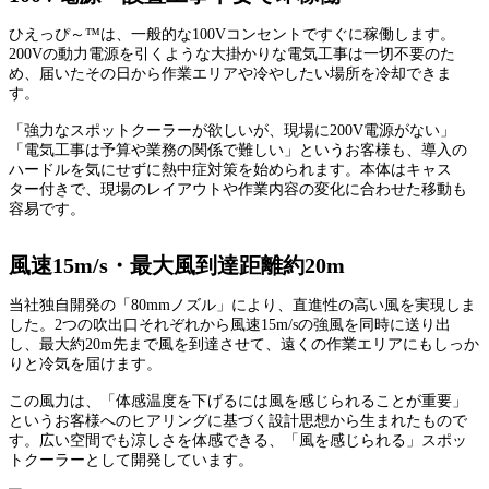
ひえっぴ～™は、一般的な100Vコンセントですぐに稼働します。
200Vの動力電源を引くような大掛かりな電気工事は一切不要のた
め、届いたその日から作業エリアや冷やしたい場所を冷却できま
す。
「強力なスポットクーラーが欲しいが、現場に200V電源がない」
「電気工事は予算や業務の関係で難しい」というお客様も、導入の
ハードルを気にせずに熱中症対策を始められます。本体はキャス
ター付きで、現場のレイアウトや作業内容の変化に合わせた移動も
容易です。
風速15m/s・最大風到達距離約20m
当社独自開発の「80mmノズル」により、直進性の高い風を実現しま
した。2つの吹出口それぞれから風速15m/sの強風を同時に送り出
し、最大約20m先まで風を到達させて、遠くの作業エリアにもしっか
りと冷気を届けます。
この風力は、「体感温度を下げるには風を感じられることが重要」
というお客様へのヒアリングに基づく設計思想から生まれたもので
す。広い空間でも涼しさを体感できる、「風を感じられる」スポッ
トクーラーとして開発しています。