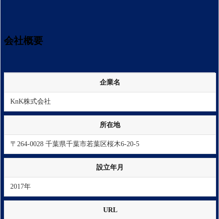
サポートと海外拠点の連携により、グローバルに事業を展開するお
客様にも幅広く対応できる体制を整えています。
会社概要
企業名
KnK株式会社
所在地
〒264-0028 千葉県千葉市若葉区桜木6-20-5
設立年月
2017年
URL