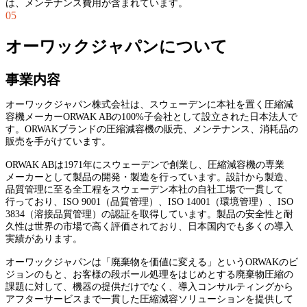
は、メンテナンス費用が含まれています。
05
オーワックジャパンについて
事業内容
オーワックジャパン株式会社は、スウェーデンに本社を置く圧縮減
容機メーカーORWAK ABの100%子会社として設立された日本法人で
す。ORWAKブランドの圧縮減容機の販売、メンテナンス、消耗品の
販売を手がけています。
ORWAK ABは1971年にスウェーデンで創業し、圧縮減容機の専業
メーカーとして製品の開発・製造を行っています。設計から製造、
品質管理に至る全工程をスウェーデン本社の自社工場で一貫して
行っており、ISO 9001（品質管理）、ISO 14001（環境管理）、ISO
3834（溶接品質管理）の認証を取得しています。製品の安全性と耐
久性は世界の市場で高く評価されており、日本国内でも多くの導入
実績があります。
オーワックジャパンは「廃棄物を価値に変える」というORWAKのビ
ジョンのもと、お客様の段ボール処理をはじめとする廃棄物圧縮の
課題に対して、機器の提供だけでなく、導入コンサルティングから
アフターサービスまで一貫した圧縮減容ソリューションを提供して