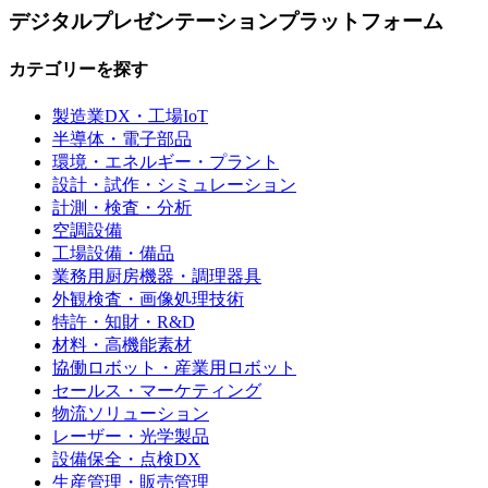
デジタルプレゼンテーションプラットフォーム
カテゴリーを探す
製造業DX・工場IoT
半導体・電子部品
環境・エネルギー・プラント
設計・試作・シミュレーション
計測・検査・分析
空調設備
工場設備・備品
業務用厨房機器・調理器具
外観検査・画像処理技術
特許・知財・R&D
材料・高機能素材
協働ロボット・産業用ロボット
セールス・マーケティング
物流ソリューション
レーザー・光学製品
設備保全・点検DX
生産管理・販売管理