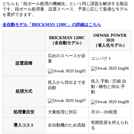
どちらも「段ボール処理の機械化」という同じ課題を解決する製品
です。段ボール処理量、設置スペース、予算に応じて最適なモデル
を選択できます。
全自動モデル「BRICKMAN 1200C」の詳細はこちら
ORWAK POWER
BRICKMAN 1200C
3820
（全自動モデル）
（省人化モデル）
広めのスペースが必
コンパクト
要
設置面積
投入:手動 / 圧縮:自
投入から排出まで全
動 / 梱包と排出:手
自動
処理方式
動
処理量目安
大量処理に対応
月10～20t程度
初期投資を抑えられ
導入コスト
全自動機のため高額
る