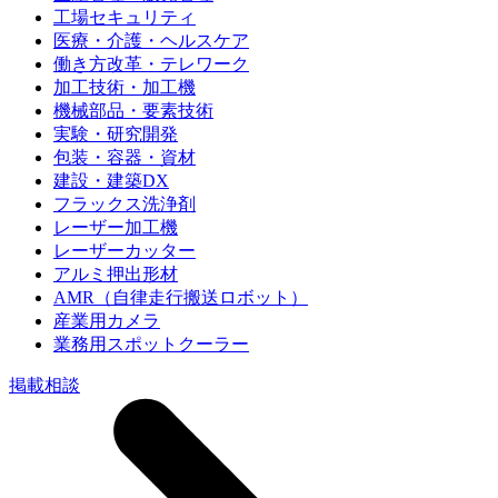
工場セキュリティ
医療・介護・ヘルスケア
働き方改革・テレワーク
加工技術・加工機
機械部品・要素技術
実験・研究開発
包装・容器・資材
建設・建築DX
フラックス洗浄剤
レーザー加工機
レーザーカッター
アルミ押出形材
AMR（自律走行搬送ロボット）
産業用カメラ
業務用スポットクーラー
掲載相談