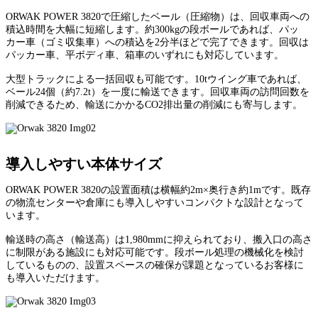
ORWAK POWER 3820で圧縮したベール（圧縮物）は、回収車両への
積込時間を大幅に短縮します。約300kgの段ボールであれば、パッ
カー車（ゴミ収集車）への積込を2分半ほどで完了できます。回収は
パッカー車、平ボディ車、箱車のいずれにも対応しています。
大型トラックによる一括回収も可能です。10tウイング車であれば、
ベール24個（約7.2t）を一度に輸送できます。回収車両の訪問回数を
削減できるため、輸送にかかるCO2排出量の削減にも寄与します。
導入しやすい本体サイズ
ORWAK POWER 3820の設置面積は横幅約2m×奥行き約1mです。既存
の物流センターや倉庫にも導入しやすいコンパクトな設計となって
います。
輸送時の高さ（輸送高）は1,980mmに抑えられており、搬入口の高さ
に制限がある施設にも対応可能です。段ボール処理の機械化を検討
しているものの、設置スペースの確保が課題となっているお客様に
も導入いただけます。