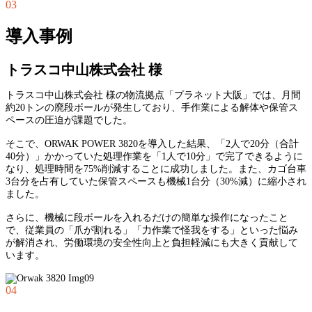
03
導入事例
トラスコ中山株式会社 様
トラスコ中山株式会社 様の物流拠点「プラネット大阪」では、月間
約20トンの廃段ボールが発生しており、手作業による解体や保管ス
ペースの圧迫が課題でした。
そこで、ORWAK POWER 3820を導入した結果、「2人で20分（合計
40分）」かかっていた処理作業を「1人で10分」で完了できるように
なり、処理時間を75%削減することに成功しました。また、カゴ台車
3台分を占有していた保管スペースも機械1台分（30%減）に縮小され
ました。
さらに、機械に段ボールを入れるだけの簡単な操作になったこと
で、従業員の「爪が割れる」「力作業で怪我をする」といった悩み
が解消され、労働環境の安全性向上と負担軽減にも大きく貢献して
います。
04