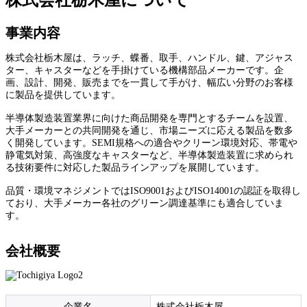
株式会社栃木屋について
事業内容
株式会社栃木屋は、ラッチ、蝶番、取手、ハンドル、鍵、アジャス
ター、キャスターなどを手掛けている機構部品メーカーです。企
画、設計、開発、販売までを一貫して手がけ、幅広い分野のお客様
に製品を提供しています。
半導体製造装置業界に向けた商品開発を専門とするチームを設置、
大手メーカーとの共同開発を通じ、市場ニーズに応える製品を数多
く開発しています。SEMI規格への適合やクリーン環境対応、帯電や
静電気対策、高強度なキャスターなど、半導体製造装置に求められ
る技術要件に対応した製品ラインアップを展開しています。
品質・環境マネジメントではISO9001およびISO14001の認証を取得し
ており、大手メーカー各社のグリーン調達基準にも適合していま
す。
会社概要
企業名
株式会社栃木屋