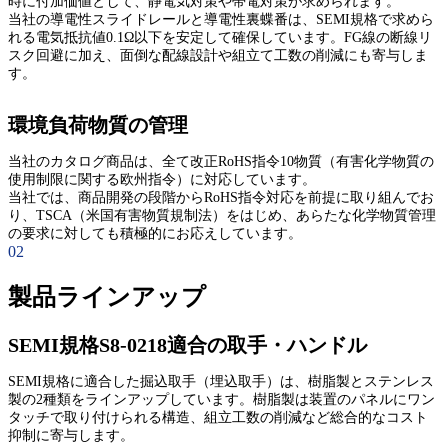
時に付加価値として、静電気対策や帯電対策が求められます。
当社の導電性スライドレールと導電性裏蝶番は、SEMI規格で求めら
れる電気抵抗値0.1Ω以下を安定して確保しています。FG線の断線リ
スク回避に加え、面倒な配線設計や組立て工数の削減にも寄与しま
す。
環境負荷物質の管理
当社のカタログ商品は、全て改正RoHS指令10物質（有害化学物質の
使用制限に関する欧州指令）に対応しています。
当社では、商品開発の段階からRoHS指令対応を前提に取り組んでお
り、TSCA（米国有害物質規制法）をはじめ、あらたな化学物質管理
の要求に対しても積極的にお応えしています。
02
製品ラインアップ
SEMI規格S8-0218適合の取手・ハンドル
SEMI規格に適合した掘込取手（埋込取手）は、樹脂製とステンレス
製の2種類をラインアップしています。樹脂製は装置のパネルにワン
タッチで取り付けられる構造、組立工数の削減など総合的なコスト
抑制に寄与します。