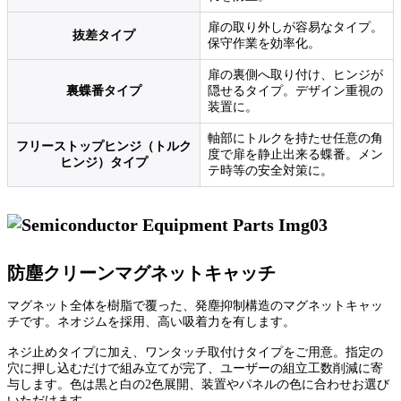
扉の取り外しが容易なタイプ。
抜差タイプ
保守作業を効率化。
扉の裏側へ取り付け、ヒンジが
裏蝶番タイプ
隠せるタイプ。デザイン重視の
装置に。
軸部にトルクを持たせ任意の角
フリーストップヒンジ（トルク
度で扉を静止出来る蝶番。メン
ヒンジ）タイプ
テ時等の安全対策に。
防塵クリーンマグネットキャッチ
マグネット全体を樹脂で覆った、発塵抑制構造のマグネットキャッ
チです。ネオジムを採用、高い吸着力を有します。
ネジ止めタイプに加え、ワンタッチ取付けタイプをご用意。指定の
穴に押し込むだけで組み立てが完了、ユーザーの組立工数削減に寄
与します。色は黒と白の2色展開、装置やパネルの色に合わせお選び
いただけます。