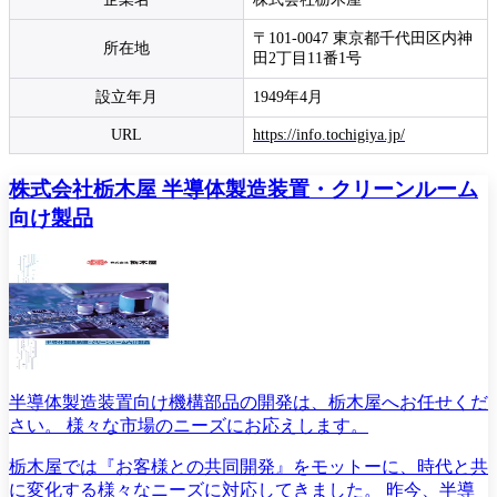
〒101-0047 東京都千代田区内神
所在地
田2丁目11番1号
設立年月
1949年4月
URL
https://info.tochigiya.jp/
株式会社栃木屋 半導体製造装置・クリーンルーム
向け製品
半導体製造装置向け機構部品の開発は、栃木屋へお任せくだ
さい。 様々な市場のニーズにお応えします。
栃木屋では『お客様との共同開発』をモットーに、時代と共
に変化する様々なニーズに対応してきました。 昨今、半導