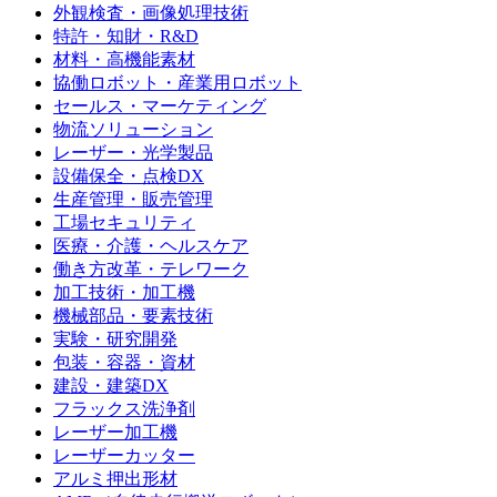
外観検査・画像処理技術
特許・知財・R&D
材料・高機能素材
協働ロボット・産業用ロボット
セールス・マーケティング
物流ソリューション
レーザー・光学製品
設備保全・点検DX
生産管理・販売管理
工場セキュリティ
医療・介護・ヘルスケア
働き方改革・テレワーク
加工技術・加工機
機械部品・要素技術
実験・研究開発
包装・容器・資材
建設・建築DX
フラックス洗浄剤
レーザー加工機
レーザーカッター
アルミ押出形材