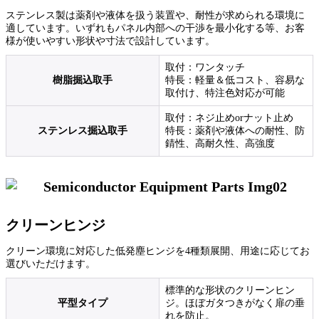
ステンレス製は薬剤や液体を扱う装置や、耐性が求められる環境に
適しています。いずれもパネル内部への干渉を最小化する等、お客
様が使いやすい形状や寸法で設計しています。
取付：ワンタッチ
樹脂掘込取手
特長：軽量＆低コスト、容易な
取付け、特注色対応が可能
取付：ネジ止めorナット止め
ステンレス掘込取手
特長：薬剤や液体への耐性、防
錆性、高耐久性、高強度
クリーンヒンジ
クリーン環境に対応した低発塵ヒンジを4種類展開、用途に応じてお
選びいただけます。
標準的な形状のクリーンヒン
平型タイプ
ジ。ほぼガタつきがなく扉の垂
れを防止。