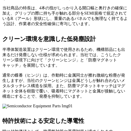
当社商品の特長は、4本の指がしっかり入る開口幅と奥行きの確保に
加え、グリップの際に持ち手が触れる部分をSEMI規格で規定されて
いるR（アール）形状にし、重量のあるパネルでも無理なく持てるよ
う設計、作業者の安全性確保に寄与しています。
クリーン環境を意識した低発塵設計
半導体製造装置はクリーン環境で使用されるため、機構部品にも出
来るだけ発塵しない仕様が求められます。当社では、こうしたク
リーン環境下に向けて「クリーンヒンジ」と「防塵マグネット
キャッチ」を展開しています。
通常の蝶番（ヒンジ）は、作動時に金属同士が擦れ微細な粉塵が発
生しますが、当社のクリーンヒンジは金属どうしが触れ合わないメ
タルタッチレス構造を採用。また、防塵マグネットキャッチはマグ
ネット全体を樹脂で覆い、吸着時にマグネットと金属が接触しない
構造にすることで、発塵を抑制しています。
特許技術による安定した導電性