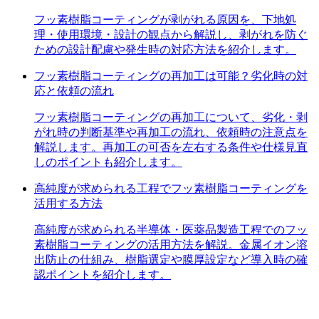
フッ素樹脂コーティングが剥がれる原因を、下地処
理・使用環境・設計の観点から解説し、剥がれを防ぐ
ための設計配慮や発生時の対応方法を紹介します。
フッ素樹脂コーティングの再加工は可能？劣化時の対
応と依頼の流れ
フッ素樹脂コーティングの再加工について、劣化・剥
がれ時の判断基準や再加工の流れ、依頼時の注意点を
解説します。再加工の可否を左右する条件や仕様見直
しのポイントも紹介します。
高純度が求められる工程でフッ素樹脂コーティングを
活用する方法
高純度が求められる半導体・医薬品製造工程でのフッ
素樹脂コーティングの活用方法を解説。金属イオン溶
出防止の仕組み、樹脂選定や膜厚設定など導入時の確
認ポイントを紹介します。