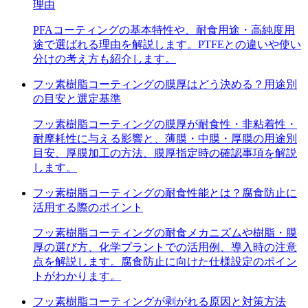
理由
PFAコーティングの基本特性や、耐食用途・高純度用
途で選ばれる理由を解説します。PTFEとの違いや使い
分けの考え方も紹介します。
フッ素樹脂コーティングの膜厚はどう決める？用途別
の目安と選定基準
フッ素樹脂コーティングの膜厚が耐食性・非粘着性・
耐摩耗性に与える影響と、薄膜・中膜・厚膜の用途別
目安、厚膜加工の方法、膜厚指定時の確認事項を解説
します。
フッ素樹脂コーティングの耐食性能とは？腐食防止に
活用する際のポイント
フッ素樹脂コーティングの耐食メカニズムや樹脂・膜
厚の選び方、化学プラントでの活用例、導入時の注意
点を解説します。腐食防止に向けた仕様設定のポイン
トがわかります。
フッ素樹脂コーティングが剥がれる原因と対策方法