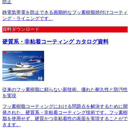
防止
静電気帯電を防止できる画期的なフッ素樹脂焼付けコーティ
ング・ライニングです。
資料ダウンロード
硬質系・非粘着コーティング カタログ資料
従来のフッ素樹脂に頼らない新技術。優れた耐久性と防汚性
を実現
フッ素樹脂コーティングにおける問題点を解決するために開
発された、硬質系・非粘着コーティング技術です。フッ素樹
脂を使用せず、硬質かつ非粘着性の表面を実現することがで
きます。