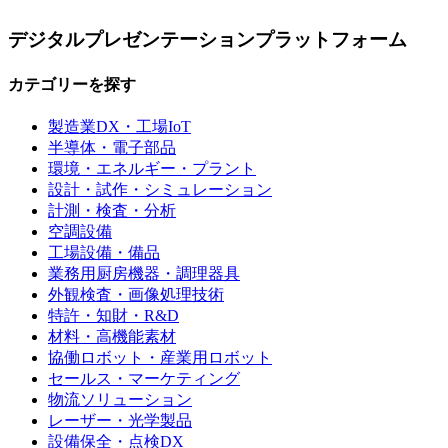
デジタルプレゼンテーションプラットフォーム
カテゴリーを探す
製造業DX・工場IoT
半導体・電子部品
環境・エネルギー・プラント
設計・試作・シミュレーション
計測・検査・分析
空調設備
工場設備・備品
業務用厨房機器・調理器具
外観検査・画像処理技術
特許・知財・R&D
材料・高機能素材
協働ロボット・産業用ロボット
セールス・マーケティング
物流ソリューション
レーザー・光学製品
設備保全・点検DX