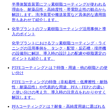
半導体製造装置にフッ素樹脂コーティングが使われる
理由を、耐薬品性・高純度性・帯電防止性の観点から
解説します。洗浄装置や搬送装置など具体的な適用箇
所もあわせて紹介します。
化学プラントのフッ素樹脂コーティング活用事例と導
入のポイント
化学プラントにおけるフッ素樹脂コーティング・ライ
ニングの活用事例を、タンク・配管・反応槽・撹拌機
の設備別に解説。導入時の設計上の配慮や樹脂選定の
ポイントも紹介します。
PTFEコーティングとは？特徴・用途・他の樹脂との使
い分け
PTFEコーティングの特徴（非粘着性・低摩擦性・耐熱
性・耐薬品性）や代表的な用途、PFA・FEPとの違い
と使い分けの考え方、導入時の注意点をわかりやすく
解説します。
PFAコーティングとは？耐食・高純度用途に選ばれる