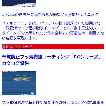
1〜3mmの厚膜を実現する画期的なフッ素樹脂ライニング
リチルライニングは、1〜3ミリを標準膜厚とした画期的な
「厚膜焼付フッ素樹脂ライニング」です。従来工法のシート
ライニングでは得られない母材金属との密着性や、継目のな
い皮膜を実現します。
資料ダウンロード
帯電防止フッ素樹脂コーティング「ECシリーズ」
カタログ資料
フッ素樹脂の非粘着性や耐食性を維持しつつ、静電気帯電を