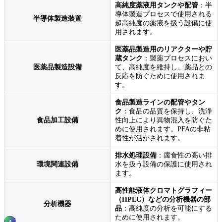
高純度薬液用タンクや配管
：半
導体製造プロセスで使用される
半導体製造装置
超高純度の薬液を扱う設備に使
用されます。
医薬品製造用のリアクターや貯
蔵タンク
：製薬プロセスにおい
医薬品製造設備
て、高純度を維持し、薬品との
反応を防ぐために使用されま
す。
食品製造ラインの配管やタン
ク
：食品の品質を保持し、洗浄
食品加工設備
性向上により異物混入を防ぐた
めに使用されます。PFAの非粘
着性が活かされます。
排水処理設備
：腐食性の高い排
環境関連設備
水を扱う設備の保護に使用され
ます。
高性能液体クロマトグラフィー
（HPLC）などの分析機器の部
分析機器
品
：高純度の分析を可能にする
ために使用されます。