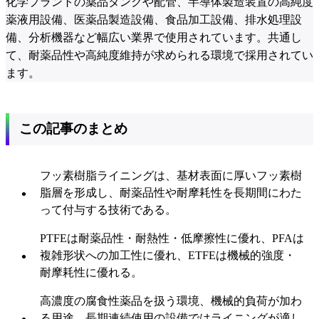
化学プラントの薬品タンクや配管、半導体製造装置の高純度
薬液用設備、医薬品製造設備、食品加工設備、排水処理設
備、分析機器など幅広い業界で使用されています。共通し
て、耐薬品性や高純度維持が求められる環境で採用されてい
ます。
この記事のまとめ
フッ素樹脂ライニングは、基材表面に厚いフッ素樹
脂層を形成し、耐薬品性や耐摩耗性を長期間にわた
って付与する技術である。
PTFEは耐薬品性・耐熱性・低摩擦性に優れ、PFAは
複雑形状への加工性に優れ、ETFEは機械的強度・
耐摩耗性に優れる。
高濃度の腐食性薬品を扱う環境、機械的負荷が加わ
る用途、長期連続使用の設備ではライニングが適し