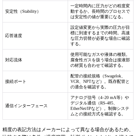
一定時間内に圧力がどの程度変
安定性（Stability）
動するか。長時間のプロセスで
は安定性の値が重要になる。
設定値変更から実際の圧力が目
標に到達するまでの時間。高速
応答速度
な圧力切替が必要な場合に確認
する。
使用可能なガスや液体の種類。
対応流体
腐食性ガスを扱う場合は接液部
の材質も合わせて確認する。
配管の接続規格（Swagelok、
接続ポート
VCR、NPTなど）。既存配管と
の適合を確認する。
アナログ信号（4–20 mA等）や
デジタル通信（RS-485、
通信インターフェース
EtherNet/IPなど）。制御システ
ムとの接続方式を確認する。
精度の表記方法はメーカーによって異なる場合があるため、