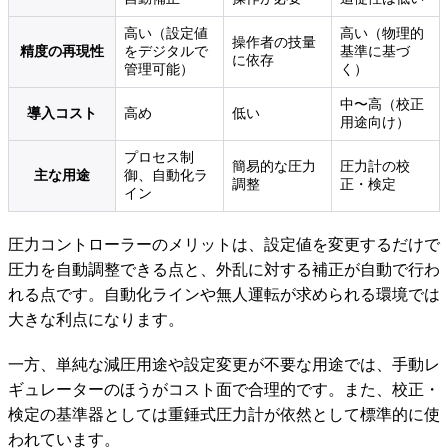
高い（設定値
高い（物理的
操作者の技量
精度の再現性
をデジタルで
基準に基づ
に依存
管理可能）
く）
中〜高（校正
導入コスト
高め
低い
用途向け）
プロセス制
簡易的な圧力
圧力計の校
主な用途
御、自動化ラ
調整
正・検定
イン
圧力コントローラーのメリットは、設定値を変更するだけで
圧力を自動調整できる点と、外乱に対する補正が自動で行わ
れる点です。自動化ラインや無人運転が求められる環境では
大きな利点になります。
一方、単純な減圧用途や設定変更が不要な用途では、手動レ
ギュレーターのほうがコスト面で合理的です。また、校正・
検定の基準器としては重錘式圧力計が依然として標準的に使
われています。