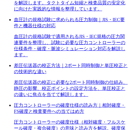
を解説します。タクトタイム短縮と検査品質の安定化
に向けた実践的な情報を整理しています。
血圧計の規格試験に求められる圧力制御｜JIS・IEC要
件と機器仕様の対応
血圧計の規格試験で適用されるJIS・IEC規格の圧力関
連要件を整理し、試験に必要な圧力コントローラーの
仕様条件・確度・脈波シミュレーション対応を解説し
ます。
差圧伝送器の校正方法｜2ポート同時制御と単圧校正と
の技術的な違い
差圧伝送器の校正に必要な2ポート同時制御の仕組み、
静圧の影響、校正ポイントの設定方法を、単圧校正と
の違いに焦点を当てて解説します。
圧力コントローラーの確度仕様の読み方｜相対確度・
FS確度と検査要件への当てはめ方
圧力コントローラーの確度仕様（相対確度・フルスケ
ール確度・複合確度）の意味と読み方を解説。確度保