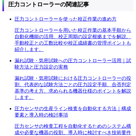
圧力コントローラー
の
関連記事
圧力コントローラーを使った校正作業の進め方
圧力コントローラーを用いた校正作業の基本手順から
自動化機能の活用、校正周期の設定根拠までを解説。
手動校正との工数比較や校正成績書の管理ポイントも
紹介します。
漏れ試験・気密試験への圧力コントローラー活用｜試
験方法と圧力設定の実務
漏れ試験・気密試験における圧力コントローラーの役
割、代表的な試験方法ごとの圧力設定手順、合否判定
基準の考え方、求められる機器仕様のポイントを解説
します。
圧力センサの生産ライン検査を自動化する方法｜構成
要素と導入時の検討事項
圧力センサの検査工程を自動化するためのシステム構
成や必要な機器の役割、導入時に検討すべき技術要件