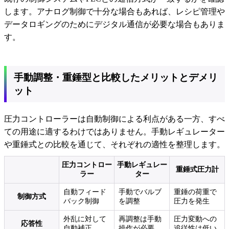
します。アナログ制御で十分な場合もあれば、レシピ管理や
データロギングのためにデジタル通信が必要な場合もありま
す。
手動調整・重錘型と比較したメリットとデメリ
ット
圧力コントローラーは自動制御による利点がある一方、すべ
ての用途に適するわけではありません。手動レギュレーター
や重錘式との比較を通じて、それぞれの適性を整理します。
圧力コントロー
手動レギュレー
重錘式圧力計
ラー
ター
自動フィード
手動でバルブ
重錘の荷重で
制御方式
バック制御
を調整
圧力を発生
外乱に対して
再調整は手動
圧力変動への
応答性
自動補正
操作が必要
追従性は低い