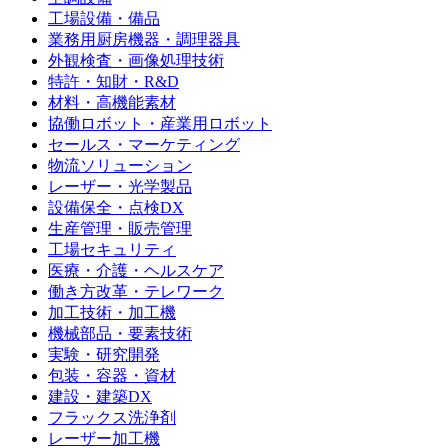
工場設備・備品
業務用厨房機器・調理器具
外観検査・画像処理技術
特許・知財・R&D
材料・高機能素材
協働ロボット・産業用ロボット
セールス・マーケティング
物流ソリューション
レーザー・光学製品
設備保全・点検DX
生産管理・販売管理
工場セキュリティ
医療・介護・ヘルスケア
働き方改革・テレワーク
加工技術・加工機
機械部品・要素技術
実験・研究開発
包装・容器・資材
建設・建築DX
フラックス洗浄剤
レーザー加工機