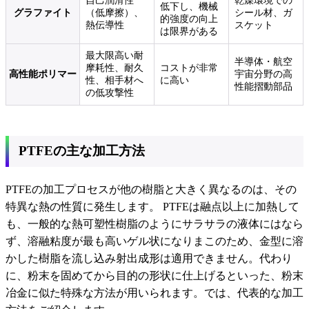
自己潤滑性
乾燥環境での
低下し、機械
グラファイト
（低摩擦）、
シール材、ガ
的強度の向上
熱伝導性
スケット
は限界がある
最大限高い耐
半導体・航空
摩耗性、耐久
コストが非常
高性能ポリマー
宇宙分野の高
性、相手材へ
に高い
性能摺動部品
の低攻撃性
PTFEの主な加工方法
PTFEの加工プロセスが他の樹脂と大きく異なるのは、その
特異な熱の性質に発生します。 PTFEは融点以上に加熱して
も、一般的な熱可塑性樹脂のようにサラサラの液体にはなら
ず、溶融粘度が最も高いゲル状になりまこのため、金型に溶
かした樹脂を流し込み射出成形は適用できません。代わり
に、粉末を固めてから目的の形状に仕上げるといった、粉末
冶金に似た特殊な方法が用いられます。では、代表的な加工