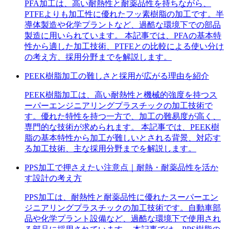
PFA加工は、高い耐熱性と耐薬品性を持ちながら、
PTFEよりも加工性に優れたフッ素樹脂の加工です。半
導体製造や化学プラントなど、過酷な環境下での部品
製造に用いられています。 本記事では、PFAの基本特
性から適した加工技術、PTFEとの比較による使い分け
の考え方、採用分野までを解説します。
PEEK樹脂加工の難しさと採用が広がる理由を紹介
PEEK樹脂加工は、高い耐熱性と機械的強度を持つス
ーパーエンジニアリングプラスチックの加工技術で
す。優れた特性を持つ一方で、加工の難易度が高く、
専門的な技術が求められます。 本記事では、PEEK樹
脂の基本特性から加工が難しいとされる背景、対応す
る加工技術、主な採用分野までを解説します。
PPS加工で押さえたい注意点｜耐熱・耐薬品性を活か
す設計の考え方
PPS加工は、耐熱性と耐薬品性に優れたスーパーエン
ジニアリングプラスチックの加工技術です。自動車部
品や化学プラント設備など、過酷な環境下で使用され