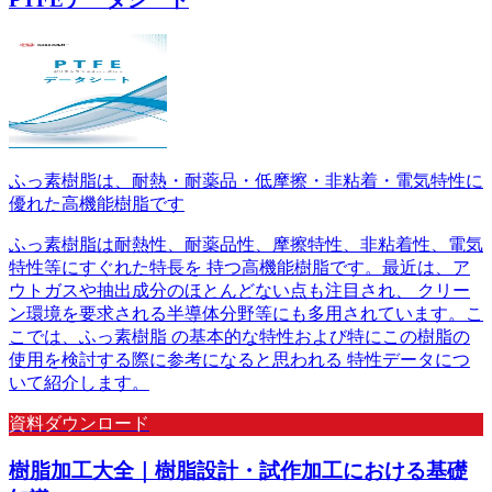
ふっ素樹脂は、耐熱・耐薬品・低摩擦・非粘着・電気特性に
優れた高機能樹脂です
ふっ素樹脂は耐熱性、耐薬品性、摩擦特性、非粘着性、電気
特性等にすぐれた特長を 持つ高機能樹脂です。最近は、ア
ウトガスや抽出成分のほとんどない点も注目され、 クリー
ン環境を要求される半導体分野等にも多用されています。こ
こでは、ふっ素樹脂 の基本的な特性および特にこの樹脂の
使用を検討する際に参考になると思われる 特性データにつ
いて紹介します。
資料ダウンロード
樹脂加工大全｜樹脂設計・試作加⼯における基礎