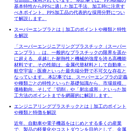
る部品に採用されています。 本記事では、PPS樹脂の
基本特性からPPSに適した加工手法、加工時に注意す
べきポイント、PPS加工品の代表的な採用分野につい
て解説します。
スーパーエンプラとは｜加工のポイントや種類と特性
を解説
「スーパーエンジニアリングプラスチック（スーパー
エンプラ）」は、一般的なプラスチックの限界を遥か
に超える、卓越した耐熱性と機械的強度を誇る高機能
材料です。その性能は、金属代替材料として自動車・
航空宇宙・医療といった最先端分野で不可欠な存在と
なっています。 本記事では、スーパーエンプラの定義
や種類ごとの特性といった基礎知識から、市場規模、
価格動向、そして「切削」や「射出成形」といった加
工方法のポイントまでを網羅的に解説します。
エンジニアリングプラスチックとは｜加工のポイント
や種類と特徴を解説
近年、自動車や電子機器をはじめとする多くの産業
で、製品の軽量化やコストダウンを目的として、金属