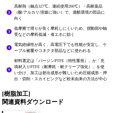
高耐熱（融点327℃、連続使用260℃）・高耐薬品
（酸/アルカリ/溶媒に強い）で、過酷環境の部品に
向く
低摩擦で滑りが良く摩耗しにくいため、摺動部や軸
受などの摩耗低減・省エネに効く
電気絶縁性が高く、高電圧下でも性能が安定し、ケ
ーブル被覆やコネクタ部品などに使われる
材料選定は「バージンPTFE（特性重視）」か「充
填材入りPTFE（耐摩耗・耐クリープ強化）」を使
い分け、加工は射出成形が難しいため圧縮成形・押
出・切削・スカイビングなど粉末由来の方法が中心
[樹脂加工]
関連資料ダウンロード