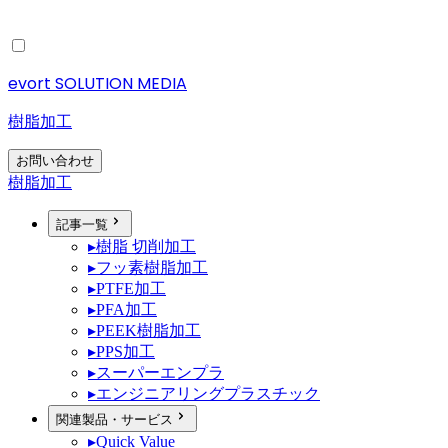
evort SOLUTION MEDIA
樹脂加工
お問い合わせ
樹脂加工
記事一覧
▸
樹脂 切削加工
▸
フッ素樹脂加工
▸
PTFE加工
▸
PFA加工
▸
PEEK樹脂加工
▸
PPS加工
▸
スーパーエンプラ
▸
エンジニアリングプラスチック
関連製品・サービス
▸
Quick Value