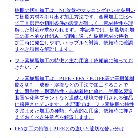
樹脂の切削加工は、NC旋盤やマシニングセンタを用い
て樹脂素材を削り出す加工方法です。金属加工に比べ
て工具選定や切削条件の設定が難しく、素材特性を理
解した対応が求められます。 本記事では、樹脂切削加
工の基本的な仕組み、切削に適した樹脂素材の特徴、
加工時に発生しやすいトラブルと対策、依頼時に確認
すべき項目を解説します。
フッ素樹脂加工の特徴と主な用途｜依頼前に知ってお
きたいこと
フッ素樹脂加工は、PTFE・PFA・PCTFE等の高機能樹
脂を切削・成形・溶接などの手法で加工することで
す。耐熱性・耐薬品性・非粘着性に優れ、半導体製造
装置や化学プラントなど過酷な環境で使用される部品
に採用されています。 本記事では、フッ素樹脂の特性
を踏まえた加工の種類、代表的な用途、依頼時に押さ
えておくべき注意点を解説します。
PFA加工の特徴｜PTFEとの違いと適切な使い分け