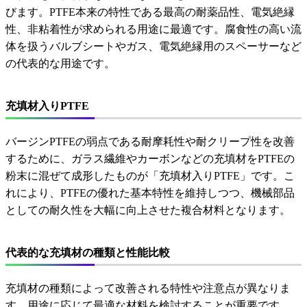
びます。PTFE本来の特性である最高の耐薬品性、電気絶縁
性、非粘着性が求められる用途に最適です。腐食性の高い流
体を扱うバルブシートやガス、電気絶縁用のスペーサーなど
の代表的な用途です。
充填材入りPTFE
バージンPTFEの弱点である耐摩耗性や耐クリープ性を改善
するために、ガラス繊維やカーボンなどの充填材をPTFEの
粉末に混ぜて成形したものが「充填材入りPTFE」です。こ
れにより、PTFEの優れた基本特性を維持しつつ、機械部品
としての耐久性を大幅に向上させた複合材料となります。
代表的な充填材の種類と性能比較
充填材の種類によって改善される特性や注意点が異なりま
す。用途に応じて最適な材料を検討することが重要です。