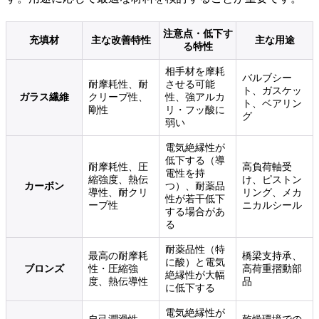
注意点・低下す
充填材
主な改善特性
主な用途
る特性
相手材を摩耗
バルブシー
耐摩耗性、耐
させる可能
ト、ガスケッ
ガラス繊維
クリープ性、
性、強アルカ
ト、ベアリン
剛性
リ・フッ酸に
グ
弱い
電気絶縁性が
低下する（導
耐摩耗性、圧
高負荷軸受
電性を持
縮強度、熱伝
け、ピストン
カーボン
つ）、耐薬品
導性、耐クリ
リング、メカ
性が若干低下
ープ性
ニカルシール
する場合があ
る
耐薬品性（特
最高の耐摩耗
橋梁支持承、
に酸）と電気
ブロンズ
性・圧縮強
高荷重摺動部
絶縁性が大幅
度、熱伝導性
品
に低下する
電気絶縁性が