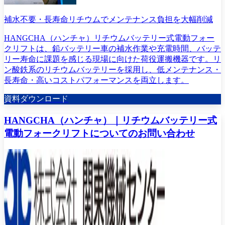
補水不要・長寿命リチウムでメンテナンス負担を大幅削減
HANGCHA（ハンチャ）リチウムバッテリー式電動フォー
クリフトは、鉛バッテリー車の補水作業や充電時間、バッテ
リー寿命に課題を感じる現場に向けた荷役運搬機器です。リ
ン酸鉄系のリチウムバッテリーを採用し、低メンテナンス・
長寿命・高いコストパフォーマンスを両立します。
資料ダウンロード
HANGCHA（ハンチャ）｜リチウムバッテリー式
電動フォークリフトについてのお問い合わせ