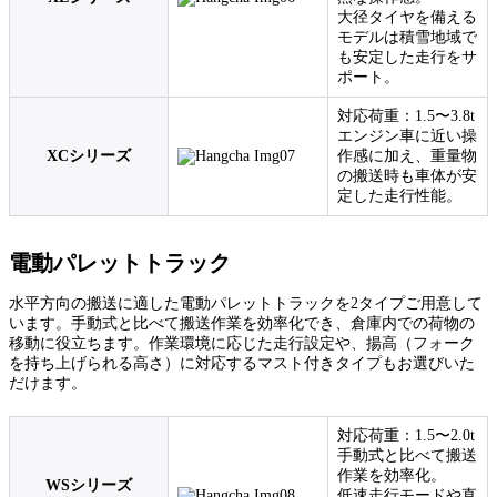
大径タイヤを備える
モデルは積雪地域で
も安定した走行をサ
ポート。
対応荷重：1.5〜3.8t
エンジン車に近い操
XCシリーズ
作感に加え、重量物
の搬送時も車体が安
定した走行性能。
電動パレットトラック
水平方向の搬送に適した電動パレットトラックを2タイプご用意して
います。手動式と比べて搬送作業を効率化でき、倉庫内での荷物の
移動に役立ちます。作業環境に応じた走行設定や、揚高（フォーク
を持ち上げられる高さ）に対応するマスト付きタイプもお選びいた
だけます。
対応荷重：1.5〜2.0t
手動式と比べて搬送
作業を効率化。
WSシリーズ
低速走行モードや直