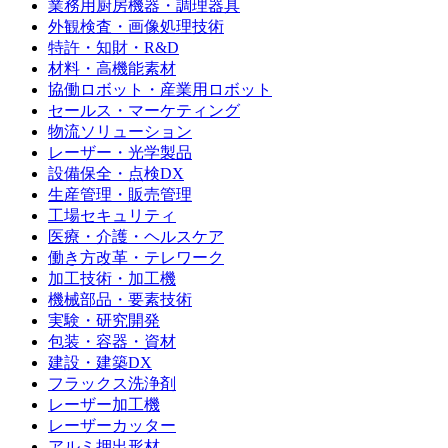
業務用厨房機器・調理器具
外観検査・画像処理技術
特許・知財・R&D
材料・高機能素材
協働ロボット・産業用ロボット
セールス・マーケティング
物流ソリューション
レーザー・光学製品
設備保全・点検DX
生産管理・販売管理
工場セキュリティ
医療・介護・ヘルスケア
働き方改革・テレワーク
加工技術・加工機
機械部品・要素技術
実験・研究開発
包装・容器・資材
建設・建築DX
フラックス洗浄剤
レーザー加工機
レーザーカッター
アルミ押出形材