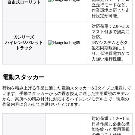
自走式ローリフト
立走行モードなど、
作業環境に応じた走
行設定が可能。
対応荷重：2.0〜3.0t
マスト付きで揚高に
Xシリーズ
対応。
ハイレンジパレット
48Vシステムと永久
トラック
磁石同期駆動によ
り、低消費電力かつ
力強い走行性能。
電動スタッカー
荷物を積み上げる作業に適した電動スタッカーを2タイプご用意して
います。手動スタッカーからの置き換えに適した実用重視のモデル
から、高所への積み付けに対応するハイレンジモデルまで、現場の
作業内容に合わせてお選びいただけます。
対応荷重：1.2〜1.5t
日常作業に必要な機
能を絞った実用重視
の低コスト仕様。