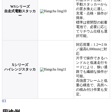
手動スタッカーから
WSシリーズ
の置き換えに適し、
自走式電動スタッカ
充電・点検・操作が
ー
簡単。
標準は密閉型の鉛蓄
電池で、必要に応じ
てリチウム仕様も選
択可能。
対応荷重：1.2〜2.0t
／揚高6,000mmに対
応
片手で操作できるハ
ンドルと低速走行モ
Xシリーズ
ードにより、狭い通
ハイレンジスタッカ
路でも繊細な操作が
ー
可能。
高強度フレームと低
重心構造で、高所へ
の積み付け作業も安
定。
03