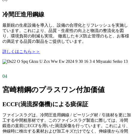
冷間圧造用鋼線
最新鋭の生産設備を導入し、設備の合理化とリフレッシュを実施し
ています。これにより、品質・生産性の向上と物流の整流化を図
り、環境負荷の削減も実現。 徹底したキズ防止管理のもと、お客様
の満足する品質の製品をご提供しています。
詳しくはこちら＞＞
04
宮崎精鋼のプラスワン付加価値
ECCF(渦流探傷機)による疵保証
ファインスラグは、冷間圧造用鋼線 / ピーリング材 / 引抜材を更に加
工する中間粗形材です。このファインスラグ製造に際しては、冷間
鍛造の直前にECCFを用いた渦流探傷を行っています。これにより、
伸線時に検出する素材および加工キズだけでなく、伸線後から冷間