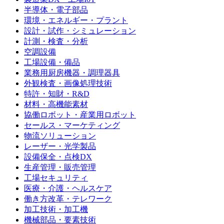
半導体・電子部品
環境・エネルギー・プラント
設計・試作・シミュレーション
計測・検査・分析
空調設備
工場設備・備品
業務用厨房機器・調理器具
外観検査・画像処理技術
特許・知財・R&D
材料・高機能素材
協働ロボット・産業用ロボット
セールス・マーケティング
物流ソリューション
レーザー・光学製品
設備保全・点検DX
生産管理・販売管理
工場セキュリティ
医療・介護・ヘルスケア
働き方改革・テレワーク
加工技術・加工機
機械部品・要素技術