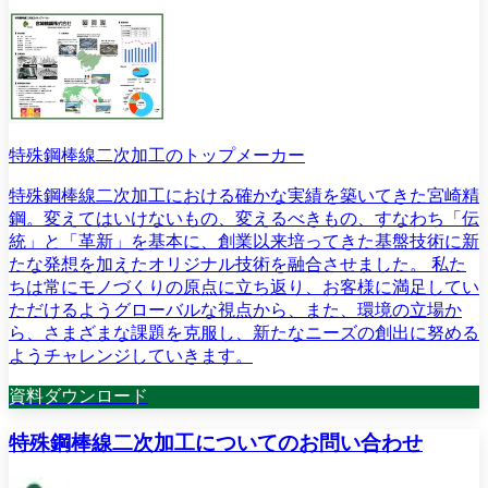
特殊鋼棒線二次加工のトップメーカー
特殊鋼棒線二次加工における確かな実績を築いてきた宮崎精
鋼。変えてはいけないもの、変えるべきもの、すなわち「伝
統」と「革新」を基本に、創業以来培ってきた基盤技術に新
たな発想を加えたオリジナル技術を融合させました。 私た
ちは常にモノづくりの原点に立ち返り、お客様に満足してい
ただけるようグローバルな視点から、また、環境の立場か
ら、さまざまな課題を克服し、新たなニーズの創出に努める
ようチャレンジしていきます。
資料ダウンロード
特殊鋼棒線二次加工についてのお問い合わせ