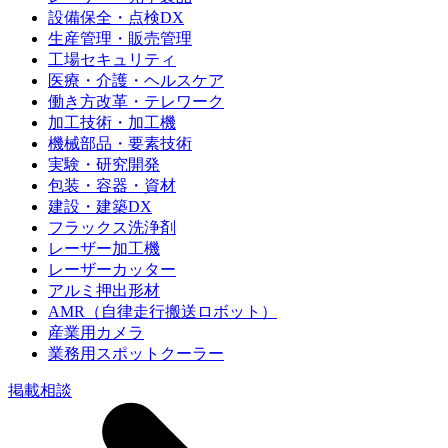
設備保全・点検DX
生産管理・販売管理
工場セキュリティ
医療・介護・ヘルスケア
働き方改革・テレワーク
加工技術・加工機
機械部品・要素技術
実験・研究開発
包装・容器・資材
建設・建築DX
フラックス洗浄剤
レーザー加工機
レーザーカッター
アルミ押出形材
AMR（自律走行搬送ロボット）
産業用カメラ
業務用スポットクーラー
掲載相談