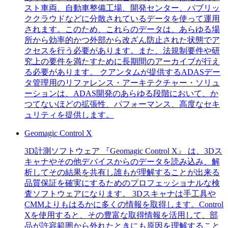
スト車両、自動車整備工場、開発センター、パブリッ
ククラウドなどに分散されているデータを使って運用
されます。このため、これらのデータは、あらゆる場
所から効率的かつ外部から改ざん防止された状態でア
クセスを行う必要があります。また、法規制要件や研
究上の要件を満たすために長期間のアーカイブが行え
る必要があります。 クアンタムが提供するADASデー
タ管理用のリファレンス・アーキテクチャー・ソリュ
ーションは、ADAS開発のあらゆる段階において、か
つてないほどの拡張性、パフォーマンス、高度なセキ
ュリティを提供します。
Geomagic Control X
3D計測ソフトウェア 『Geomagic Control X』 は、3Dス
キャナやその他デバイスからのデータを読み込み、解
析してその結果を共有し誰もが理解することが出来る
品質保証を確実にするためのプロフェッショナルな検
査ソフトウェアになります。 3Dスキャナは手工具や
CMMよりもはるかに多くの情報を取得します。Control
Xを使用すると、その豊富な取得情報を活用して、部
品が許容範囲から外れたときにも原因を理解すること