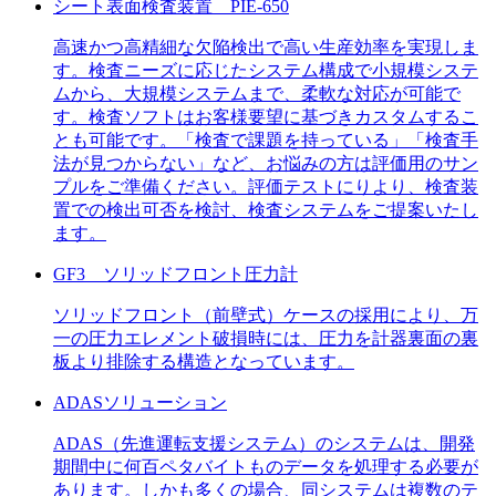
シート表面検査装置 PIE-650
高速かつ高精細な欠陥検出で高い生産効率を実現しま
す。検査ニーズに応じたシステム構成で小規模システ
ムから、大規模システムまで、柔軟な対応が可能で
す。検査ソフトはお客様要望に基づきカスタムするこ
とも可能です。「検査で課題を持っている」「検査手
法が見つからない」など、お悩みの方は評価用のサン
プルをご準備ください。評価テストにりより、検査装
置での検出可否を検討、検査システムをご提案いたし
ます。
GF3 ソリッドフロント圧力計
ソリッドフロント（前壁式）ケースの採用により、万
一の圧力エレメント破損時には、圧力を計器裏面の裏
板より排除する構造となっています。
ADASソリューション
ADAS（先進運転支援システム）のシステムは、開発
期間中に何百ペタバイトものデータを処理する必要が
あります。しかも多くの場合、同システムは複数のテ