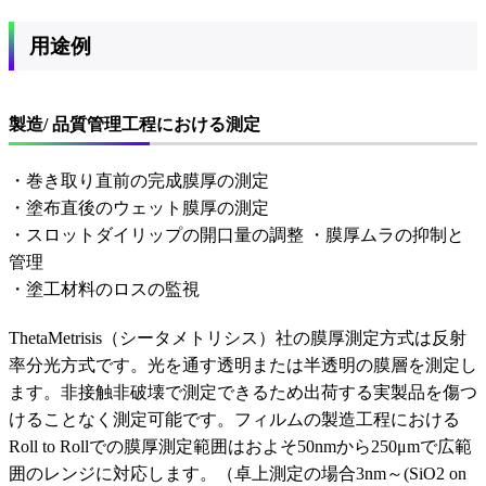
用途例
製造/ 品質管理工程における測定
・巻き取り直前の完成膜厚の測定
・塗布直後のウェット膜厚の測定
・スロットダイリップの開口量の調整 ・膜厚ムラの抑制と
管理
・塗工材料のロスの監視
ThetaMetrisis（シータメトリシス）社の膜厚測定方式は反射
率分光方式です。光を通す透明または半透明の膜層を測定し
ます。非接触非破壊で測定できるため出荷する実製品を傷つ
けることなく測定可能です。フィルムの製造工程における
Roll to Rollでの膜厚測定範囲はおよそ50nmから250μmで広範
囲のレンジに対応します。（卓上測定の場合3nm～(SiO2 on