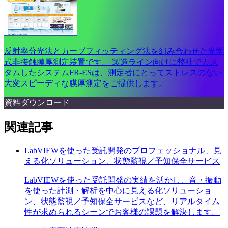
反射率分光法とカーブフィッティング法を組み合わせた光学
式非接触膜厚測定装置です。 製造ライン向けに弊社でカス
タムしたシステムFR-ESは、測定者にとってストレスのない
大変スピーディな膜厚測定をご提供します。
資料ダウンロード
関連記事
LabVIEWを使った受託開発のプロフェッショナル、見
える化ソリューション、状態監視／予知保全サービス
LabVIEWを使った受託開発の実績を活かし、音・振動
を使った計測・解析を中心に見える化ソリューショ
ン、状態監視／予知保全サービスなど、リアルタイム
性が求められるシーンでお客様の課題を解決します。