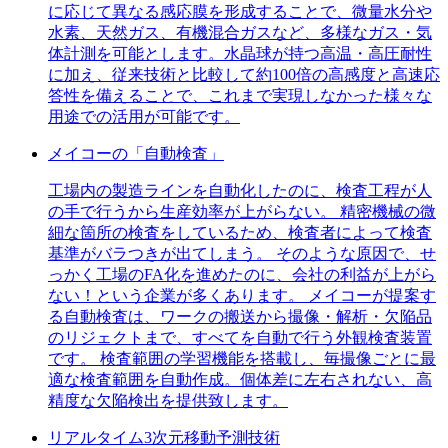
に応じて異なる感応膜を形成することで、微量水分や
水素、天然ガス、有機混合ガスなど、多様なガス・気
体計測を可能とします。水晶球が持つ高温・高圧耐性
に加え、従来技術と比較して約100倍の高感度と高速応
答性を備えることで、これまで実現しなかった様々な
用途での活用が可能です。
メイコーの「自動検査」
工場内の製造ラインを自動化したのに、検査工程が人
の手で行うから生産効率が上がらない。 精密機械の微
細な箇所の検査をしているため、検査者によって検査
基準がバラつきが出てしまう。 そのような原因で、せ
っかく工場のFA化を進めたのに、会社の利益が上がら
ない！という企業が多くあります。 メイコーが提案す
る自動検査は、ワークの搬送から撮像・解析・欠陥品
のリジェクトまで、すべてを自動で行う外観検査装置
です。 検査範囲の学習機能を搭載し、毎撮像ごとに最
適な検査範囲を自動作成。個体差に左右されない、高
精度な欠陥検出を提供致します。
リアルタイム3次元移動予測技術