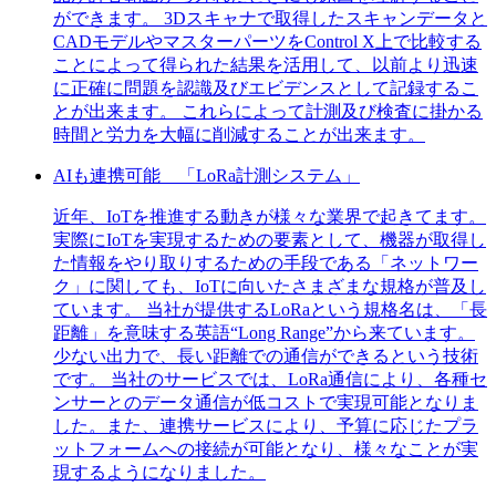
ができます。 3Dスキャナで取得したスキャンデータと
CADモデルやマスターパーツをControl X上で比較する
ことによって得られた結果を活用して、以前より迅速
に正確に問題を認識及びエビデンスとして記録するこ
とが出来ます。 これらによって計測及び検査に掛かる
時間と労力を大幅に削減することが出来ます。
AIも連携可能 「LoRa計測システム」
近年、IoTを推進する動きが様々な業界で起きてます。
実際にIoTを実現するための要素として、機器が取得し
た情報をやり取りするための手段である「ネットワー
ク」に関しても、IoTに向いたさまざまな規格が普及し
ています。 当社が提供するLoRaという規格名は、「長
距離」を意味する英語“Long Range”から来ています。
少ない出力で、長い距離での通信ができるという技術
です。 当社のサービスでは、LoRa通信により、各種セ
ンサーとのデータ通信が低コストで実現可能となりま
した。また、連携サービスにより、予算に応じたプラ
ットフォームへの接続が可能となり、様々なことが実
現するようになりました。