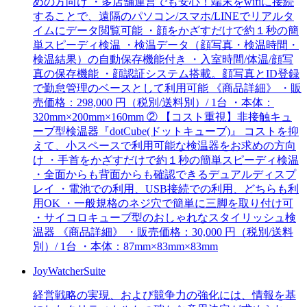
めの方向け ・多店舗運営でも安心！端末をwifiに接続
することで、遠隔のパソコン/スマホ/LINEでリアルタ
イムにデータ閲覧可能 ・顔をかざすだけで約１秒の簡
単スピーディ検温 ・検温データ（顔写真・検温時間・
検温結果）の自動保存機能付き ・入室時間/体温/顔写
真の保存機能 ・顔認証システム搭載。顔写真とID登録
で勤怠管理のベースとして利用可能 《商品詳細》 ・販
売価格：298,000 円（税別/送料別）/ 1台 ・本体：
320mm×200mm×160mm ② 【コスト重視】非接触キュ
ーブ型検温器『dotCube(ドットキューブ)』 コストを抑
えて、小スペースで利用可能な検温器をお求めの方向
け ・手首をかざすだけで約１秒の簡単スピーディ検温
・全面からも背面からも確認できるデュアルディスプ
レイ ・電池での利用、USB接続での利用、どちらも利
用OK ・一般規格のネジ穴で簡単に三脚を取り付け可
・サイコロキューブ型のおしゃれなスタイリッシュ検
温器 《商品詳細》 ・販売価格：30,000 円（税別/送料
別）/ 1台 ・本体：87mm×83mm×83mm
JoyWatcherSuite
経営戦略の実現、および競争力の強化には、情報を基