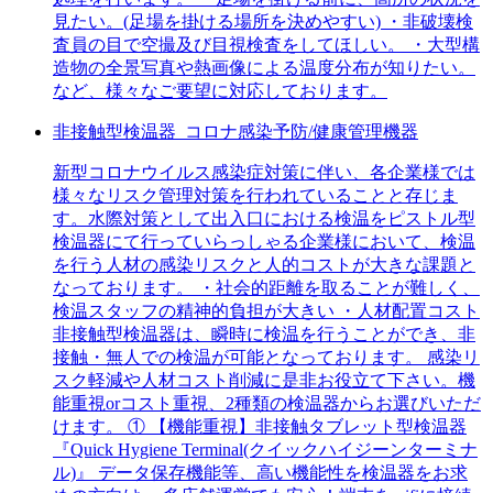
見たい。(足場を掛ける場所を決めやすい) ・非破壊検
査員の目で空撮及び目視検査をしてほしい。 ・大型構
造物の全景写真や熱画像による温度分布が知りたい。
など、様々なご要望に対応しております。
非接触型検温器_コロナ感染予防/健康管理機器
新型コロナウイルス感染症対策に伴い、各企業様では
様々なリスク管理対策を行われていることと存じま
す。水際対策として出入口における検温をピストル型
検温器にて行っていらっしゃる企業様において、検温
を行う人材の感染リスクと人的コストが大きな課題と
なっております。 ・社会的距離を取ることが難しく、
検温スタッフの精神的負担が大きい ・人材配置コスト
非接触型検温器は、瞬時に検温を行うことができ、非
接触・無人での検温が可能となっております。 感染リ
スク軽減や人材コスト削減に是非お役立て下さい。機
能重視orコスト重視、2種類の検温器からお選びいただ
けます。 ① 【機能重視】非接触タブレット型検温器
『Quick Hygiene Terminal(クイックハイジーンターミナ
ル)』 データ保存機能等、高い機能性を検温器をお求