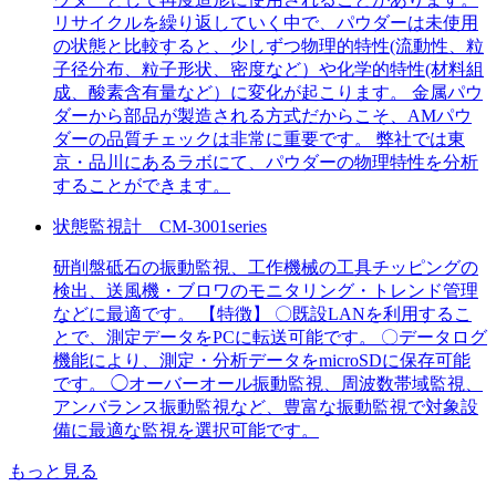
リサイクルを繰り返していく中で、パウダーは未使用
の状態と比較すると、少しずつ物理的特性(流動性、粒
子径分布、粒子形状、密度など）や化学的特性(材料組
成、酸素含有量など）に変化が起こります。 金属パウ
ダーから部品が製造される方式だからこそ、AMパウ
ダーの品質チェックは非常に重要です。 弊社では東
京・品川にあるラボにて、パウダーの物理特性を分析
することができます。
状態監視計 CM-3001series
研削盤砥石の振動監視、工作機械の工具チッピングの
検出、送風機・ブロワのモニタリング・トレンド管理
などに最適です。 【特徴】 〇既設LANを利用するこ
とで、測定データをPCに転送可能です。 〇データログ
機能により、測定・分析データをmicroSDに保存可能
です。 ◯オーバーオール振動監視、周波数帯域監視、
アンバランス振動監視など、豊富な振動監視で対象設
備に最適な監視を選択可能です。
もっと見る