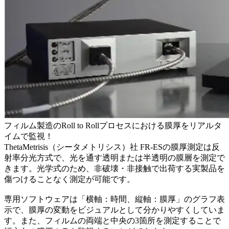
フィルム製造のRoll to Rollプロセスにおける膜厚をリアルタ
イムで監視！
ThetaMetrisis（シータメトリシス）社 FR-ESの膜厚測定は反
射率分光方式で、光を通す透明または半透明の膜層を測定で
きます。光学式のため、非破壊・非接触で出荷する実製品を
傷つけることなく測定が可能です。
専用ソフトウェアは「横軸：時間、縦軸：膜厚」のグラフ表
示で、膜厚の変動をビジュアルとして分かりやすくしていま
す。また、フィルムの両端と中央の3箇所を測定することで