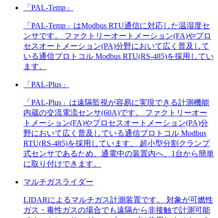
「PAL-Temp」
「PAL-Temp」はModbus RTU通信に対応した温湿度セ
ンサです。 ファクトリーオートメーション(FA)やプロ
セスオートメーション(PA)分野において広く普及して
いる通信プロトコル Modbus RTU(RS-485)を採用してい
ます。
「PAL-Plus」
「PAL-Plus」は遠隔監視が容易に実現できる計測機能
内蔵の交流電流センサ(60A)です。 ファクトリーオー
トメーション(FA)やプロセスオートメーション(PA)分
野において広く普及している通信プロトコル Modbus
RTU(RS-485)を採用しています。 超小型分割クランプ
式センサであるため、通電中の装置内へ、1台から簡単
に取り付けできます。
マルチガスライダー
LIDARによるマルチガス計測装置です。 対象が可燃性
ガス・毒性ガスの場合でも遠隔から非接触で計測可能