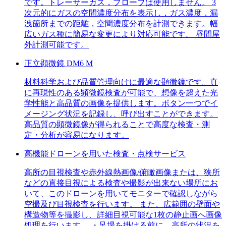
です。トレーサーガス，プローブは使用しません。 3
次元的にガスの空間濃度分布を表示し，ガス濃度，漏
洩箇所までの距離，空間濃度分布を計測できます。幅
広いガス種に簡易な変更により対応可能です。 昼間屋
外計測可能です。
正立顕微鏡 DM6 M
材料科学および品質管理向けに最適な顕微鏡です。真
に再現性のある顕微鏡検査が可能で、想像を超えた光
学性能と高品質の画像を提供します。ボタン一つでイ
メージング状況を記録し、呼び出すことができます。
高品質の顕微鏡像が得られることで高度な検査・測
定・分析が容易になります。
高機能ドローンを用いた検査・点検サービス
高所の目視検査や赤外線熱画像/俯瞰画像または、狭所
などの直接目視による検査や撮影が出来ない場所にお
いて、このドローンを用いてモニターで確認しながら
空撮及び目視検査を行います。 また、広範囲の壁面や
構造物等を撮影し、詳細目視可能な1枚の静止画へ画像
処理を行います。 ・足場を掛ける前に、高所の状況を