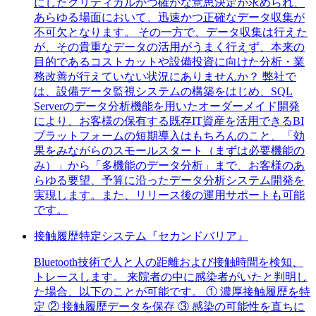
にしたクリティカルかつ確かな意思決定が求められ、
あらゆる場面において、迅速かつ正確なデータ収集が
不可欠となります。 その一方で、データ収集は行えた
が、その貴重なデータの活用がうまく行えず、本来の
目的であるコストカットや設備投資に向けた分析・業
務改善が行えていない状況にありませんか？ 弊社で
は、設備データ監視システムの構築をはじめ、SQL
Serverのデータ分析機能を用いたオーダーメイド開発
により、お客様の保有する既存IT資産を活用できるBI
プラットフォームの短期導入はもちろんのこと、「効
果をみながらのスモールスタート（まずは必要機能の
み）」から「多機能のデータ分析」まで、お客様のあ
らゆる要望、予算に沿ったデータ分析システム開発を
実現します。また、リリース後の運用サポートも可能
です。
接触履歴特定システム『セカンドバリア』
Bluetooth技術で人と人の距離および接触時間を検知、
トレースします。 来院者の中に感染者がいたと判明し
た場合、以下のことが可能です。 ① 濃厚接触履歴を特
定 ② 接触履歴データを保存 ③ 感染の可能性を直ちに