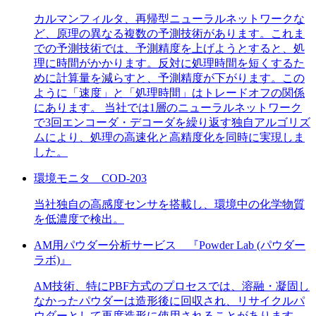
カルマンフィルタ、再帰型ニューラルネットワークな
ど、原理の異なる複数の予測技術があります。これま
での予測技術では、予測精度を上げようとすると、処
理に時間がかかります。反対に処理時間を短くするた
めに計算量を減らすと、予測精度が下がります。この
ように「速度」と「処理時間」はトレードオフの関係
にあります。 当社では1層のニューラルネットワーク
で3回エンコーダ・デコーダを繰り返す独自アルゴリズ
ムにより、処理の高速化と高精度化を同時に実現しま
した。
環境モニタ COD-203
当社独自の高感度センサを搭載し、環境中の化学物質
を低濃度で検出。
AM用パウダー分析サービス 『Powder Lab (パウダー
ラボ)』
AM技術、特にPBF方式のプロセスでは、溶融・凝固し
なかったパウダーは造形後に回収され、リサイクルパ
ウダーとして再度造形に使用されることがあります。