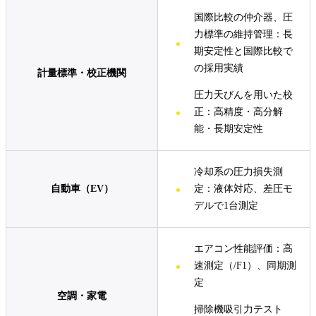
国際比較の仲介器、圧
力標準の維持管理：長
期安定性と国際比較で
の採用実績
計量標準・校正機関
圧力天びんを用いた校
正：高精度・高分解
能・長期安定性
冷却系の圧力損失測
定：液体対応、差圧モ
自動車（EV）
デルで1台測定
エアコン性能評価：高
速測定（/F1）、同期測
定
空調・家電
掃除機吸引力テスト