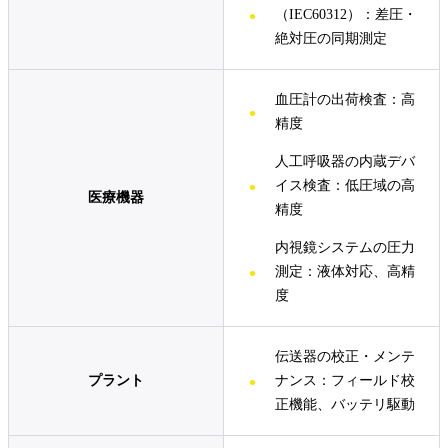
（IEC60312）：差圧・
絶対圧の同期測定
血圧計の出荷検査：高
精度
人工呼吸器の内蔵デバ
イス検査：低圧域の高
医療機器
精度
内視鏡システムの圧力
測定：液体対応、高精
度
伝送器の校正・メンテ
ナンス：フィールド校
プラント
正機能、バッテリ駆動