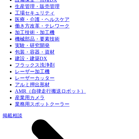
生産管理・販売管理
工場セキュリティ
医療・介護・ヘルスケア
働き方改革・テレワーク
加工技術・加工機
機械部品・要素技術
実験・研究開発
包装・容器・資材
建設・建築DX
フラックス洗浄剤
レーザー加工機
レーザーカッター
アルミ押出形材
AMR（自律走行搬送ロボット）
産業用カメラ
業務用スポットクーラー
掲載相談