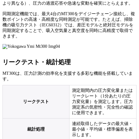
より異なる）、圧力の過渡応答や急速な変動を確実にとらえます。
同期測定機能では、最大4台のMT300をデイジーチェーン接続し、複
数ポイントの高速・高精度な同時測定が可能です。たとえば、掃除
機の吸引力テスト（IEC60312）では、差圧モデルと絶対圧モデルを
同期測定することで、吸入空気量と真空度を同時に高精度で取得で
きます。
リークテスト・統計処理
MT300は、圧力計測の効率化を支援する多彩な機能を搭載していま
す。
測定期間内の圧力変化量または
リークレート（1分あたりの圧
リークテスト
力変化量）を測定します。圧力
測定系の気密性・完全性の確認
に使用できます。
連続取得したデータの最大値・
統計処理
最小値・平均値・標準偏差を表
示します。