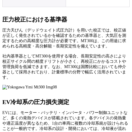
圧力校正における基準器
圧力天びん（デッドウェイト式圧力計）を用いた校正では、校正値
が正しく発生されているかを確認するための基準器と、大気圧を測
定するための高精度な圧力計が必要です。MT300は、この用途に求
められる高精度・高分解能・長期安定性を備えています。
社内基準器としてMT300を使用する場合、長期安定性の高さにより
校正サイクル間の精度ドリフトが小さく、再校正にかかるコストや
管理負荷を低減できます。なお、MT300は国際比較においても仲介
器として採用されており、計量標準の分野で幅広く活用されていま
す。
EV冷却系の圧力損失測定
EVには、モーター・バッテリ・インバータ・パワー制御ユニットな
ど、多くの発熱デバイスが搭載されています。各デバイスの発熱量
や適正温度が異なるため、1台の車両に複数の冷却系統が設けられる
ことが一般的です。冷却系の設計・開発においては、冷却液が流れ