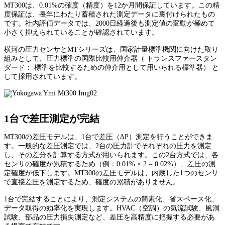
MT300は、0.01%の確度（精度）を12か月間保証しています。この精
度保証は、長年にわたり蓄積された測定データに裏付けられたもの
です。社内評価データでは、2000日経過後も測定値の変動が極めて
小さく抑えられていることが確認されています。
横河の圧⼒センサとMTシリーズは、国家計量標準機関に向けた取り
組みとして、圧力標準の国際比較用仲介器（ トランスファースタン
ダード： 標準を⽐較するための仲介⽤として⽤いられる標準器） と
して採⽤されています。
1台で差圧測定が完結
MT300の差圧モデルは、1台で差圧（∆P）測定を行うことができま
す。一般的な差圧測定では、2台の圧力計でそれぞれの圧力を測定
し、その差分を計算する方式が用いられます。この2台方式では、各
センサの確度が累積するため（例：0.01% × 2 = 0.02%）、差圧の測
定確度が低下します。MT300の差圧モデルは、内蔵した1つのセンサ
で直接差圧を測定するため、確度の累積がありません。
1台で完結することにより、測定システムの簡素化、省スペース化、
データ取得の効率化を実現します。HVAC（空調）の気流試験、風洞
試験、部品の圧力損失測定など、差圧を高精度に把握する必要があ