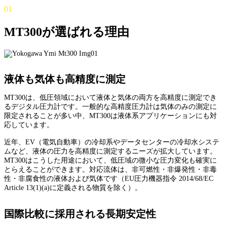
01
MT300が選ばれる理由
液体も気体も高精度に測定
MT300は、低圧領域において液体と気体の両方を高精度に測定でき
るデジタル圧力計です。一般的な高精度圧力計は気体のみの測定に
限定されることが多い中、MT300は液体系アプリケーションにも対
応しています。
近年、EV（電気自動車）の冷却系やデータセンターの冷却水システ
ムなど、液体の圧力を高精度に測定するニーズが拡大しています。
MT300はこうした用途において、低圧域の微小な圧力変化も確実に
とらえることができます。対応流体は、非可燃性・非爆発性・非毒
性・非腐食性の液体および気体です（EU圧力機器指令 2014/68/EC
Article 13(1)(a)に定義される物質を除く）。
国際比較に採用される長期安定性