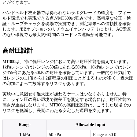
とができます。
ハンドヘルド校正器では得られないラボグレードの確度を、フィー
ルド環境でも実現できる点がMT300の強みです。高精度な校正・検
証・ループチェックを現場で実施でき、測定結果への信頼性を確保
します。/EBオプションのリチウムイオンバッテリにより、AC電源
のない環境でも最大約6時間のコードレス運転が可能です。
高耐圧設計
MT300は、特に低圧レンジにおいて高い耐圧性能を備えています。
1kPaレンジではレンジの50倍にあたる50kPa、10kPaレンジではレン
ジの5倍にあたる50kPaの耐圧を確保しています。一般的な圧力計で
はレンジの1.1倍から1.2倍程度の耐圧にとどまるものが多く、過大圧
の印加によって故障するリスクがあります。
実験中に意図せず過大圧が加わるケースは少なくありません。特
に、ライン圧の高い環境で微差圧を測定する場合には、耐圧性能の
高さが重要になります。MT300の高耐圧設計は、こうした現場での
リスクを低減し、長期にわたる安定した運用を支えます。
Range
Allowable Input
1 kPa
50 kPa
Range × 50.0