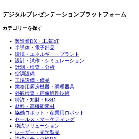
デジタルプレゼンテーションプラットフォーム
カテゴリーを探す
製造業DX・工場IoT
半導体・電子部品
環境・エネルギー・プラント
設計・試作・シミュレーション
計測・検査・分析
空調設備
工場設備・備品
業務用厨房機器・調理器具
外観検査・画像処理技術
特許・知財・R&D
材料・高機能素材
協働ロボット・産業用ロボット
セールス・マーケティング
物流ソリューション
レーザー・光学製品
設備保全・点検DX