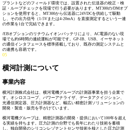
プラントなどのフィールド環境では、設置された伝送器の校正・検
証・ループチェックを現場で行う必要があります。MT300の/DMオプ
ションを使用すると、MT300から伝送器に24VDCを供給して駆動
し、その出力信号（1-5Vまたは4-20mA）を直接測定するという一連
の作業を1台で完結できます。
/EBオプションのリチウムイオンバッテリにより、AC電源のない現
場でも約6時間の連続運転が可能です。GP-IB、USB、イーサネット
の通信インタフェースを標準搭載しており、既存の測定システムと
の連携も容易です。
05
横河計測について
事業内容
横河計測株式会社は、横河電機グループの計測器事業を担う企業で
す。オシロスコープ、パワーアナライザ、データアクイジション、
光通信測定器、圧力計測器など、幅広い精密計測ソリューションの
開発・製造・販売を手がけています。
横河電機グループは、精密計測器の開発・提供において100年を超え
る実績を持ちます。圧力計測の分野でも長年にわたり技術を蓄積
し、独自開発のシリコンレゾナントセンサ技術を核とした圧力計測