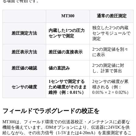
る場面で有効です。
MT300
通常の差圧測定
独立した2つの内蔵
内蔵した1つの圧力
差圧測定方法
センサモジュールで
センサで測定
測定
2つの測定値を別々
差圧表示方法
差圧値の直接表示
に表示
2つの測定値に対
差圧値の確認
値の直読み
し、計算で算出
1センサで測定する
2センサの確度が累
センサの確度
ため確度がそのまま
積される（例：
維持（例：0.01%）
0.01% × 2 = 0.02%）
フィールドでラボグレードの校正を
MT300は、フィールド環境での伝送器校正・メンテナンスに必要な
機能を備えています。/DMオプションにより、伝送器に24VDCを供
給しながら、その出力信号（1-5Vまたは4-20mA）を直接測定するこ