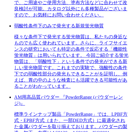
で、ご用途やご使用方法、塗布方法などに合わせて改
良検討が可能。カタログ以外にも多種製品がございま
すので、お気軽にお問い合わせください。
弱酸性条件下のみで発光する新規蛍光物質
様々な条件下で発光する蛍光物質は、私たちの身近な
ものでも広く使われています。さらに、ライフサイエ
ンスの研究においても特定の条件で反応する「機能性
蛍光物質」は用いられています。 今回ご紹介する蛍光
物質は、「弱酸性下」という条件での発光ができる新
しい蛍光物質です。これまでの実験で、強酸性の条件
下での弱酸性部分の発光もできることがを証明し、例
えば、胃の中のような検査にも活躍できる可能性があ
ることがわかっています。
AM用高品質パウダー 『PowderRange (パウダーレン
ジ)』
標準ラインナップ製品「PowderRange」では、LPBF方
式・EPBF方式（また、一部DED方式）に最適化され
た金属パウダーを取り揃えております。パウダーの製