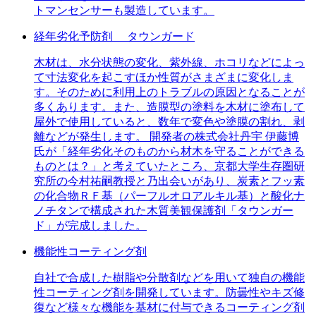
トマンセンサーも製造しています。
経年劣化予防剤 タウンガード
木材は、水分状態の変化、紫外線、ホコリなどによっ
て寸法変化を起こすほか性質がさまざまに変化しま
す。そのために利用上のトラブルの原因となることが
多くあります。また、造膜型の塗料を木材に塗布して
屋外で使用していると、数年で変色や塗膜の割れ、剥
離などが発生します。 開発者の株式会社丹宇 伊藤博
氏が「経年劣化そのものから材木を守ることができる
ものとは？」と考えていたところ、京都大学生存圏研
究所の今村祐嗣教授と乃出会いがあり、炭素とフッ素
の化合物ＲＦ基（パーフルオロアルキル基）と酸化ナ
ノチタンで構成された木質美観保護剤「タウンガー
ド」が完成しました。
機能性コーティング剤
自社で合成した樹脂や分散剤などを用いて独自の機能
性コーティング剤を開発しています。防曇性やキズ修
復など様々な機能を基材に付与できるコーティング剤