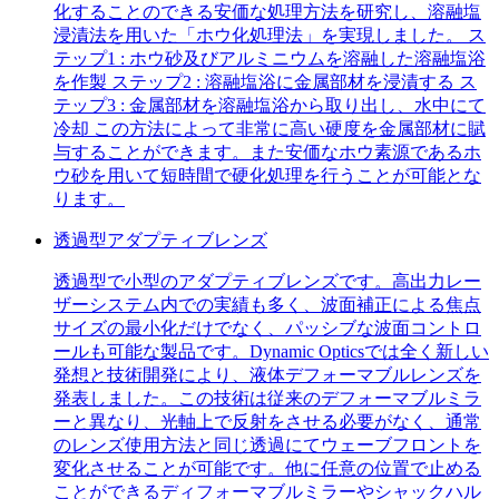
化することのできる安価な処理方法を研究し、溶融塩
浸漬法を用いた「ホウ化処理法」を実現しました。 ス
テップ1 : ホウ砂及びアルミニウムを溶融した溶融塩浴
を作製 ステップ2 : 溶融塩浴に金属部材を浸漬する ス
テップ3 : 金属部材を溶融塩浴から取り出し、水中にて
冷却 この方法によって非常に高い硬度を金属部材に賦
与することができます。また安価なホウ素源であるホ
ウ砂を用いて短時間で硬化処理を行うことが可能とな
ります。
透過型アダプティブレンズ
透過型で小型のアダプティブレンズです。高出力レー
ザーシステム内での実績も多く、波面補正による焦点
サイズの最小化だけでなく、パッシブな波面コントロ
ールも可能な製品です。Dynamic Opticsでは全く新しい
発想と技術開発により、液体デフォーマブルレンズを
発表しました。この技術は従来のデフォーマブルミラ
ーと異なり、光軸上で反射をさせる必要がなく、通常
のレンズ使用方法と同じ透過にてウェーブフロントを
変化させることが可能です。他に任意の位置で止める
ことができるディフォーマブルミラーやシャックハル