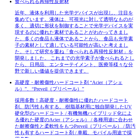
食べられる再帰性反射材
近年、液体を利用した光学デバイスが出現し、注目を
集めています。液体は、可視光に対して透明なものが
多く、適切に形状を制御することで光学デバイスを実
現するのに優れた素材であることがわかってきまし
た。多くの食品も液体であることから、食品も光学素
子の素材として適している可能性が高いと考えまし
た。そして研究を重ね「食べられる再帰性反射材」を
開発しました。 これまでの光学素子が食べられるとし
たら、日用品、エンターテイメント、医療等様々な分
野で新しい価値を提供できます。
高硬度・耐擦傷性ハードコート剤 “Acier（アシェ
ル）”、“Preveil（プリベール）”
採用多数！高硬度・耐擦傷性に優れたハードコート
剤。防汚性も有する。 樹脂基材用に独自開発したUV
硬化型のハードコート / 有機無機ハイブリッド化によ
る優れた硬度のAcier（アシェル） / 各種用途に合わせ
た耐擦傷性と柔軟性をもつPreveil（プリベール） / 防汚
性も有するハードコート剤 / 車載、モバイル用途で採