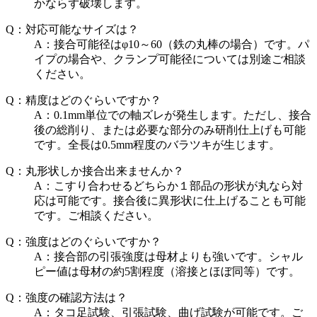
かならず破壊します。
Q：対応可能なサイズは？
A：接合可能径はφ10～60（鉄の丸棒の場合）です。パ
イプの場合や、クランプ可能径については別途ご相談
ください。
Q：精度はどのぐらいですか？
A：0.1mm単位での軸ズレが発生します。ただし、接合
後の総削り、または必要な部分のみ研削仕上げも可能
です。全長は0.5mm程度のバラツキが生じます。
Q：丸形状しか接合出来ませんか？
A：こすり合わせるどちらか１部品の形状が丸なら対
応は可能です。接合後に異形状に仕上げることも可能
です。ご相談ください。
Q：強度はどのぐらいですか？
A：接合部の引張強度は母材よりも強いです。シャル
ピー値は母材の約5割程度（溶接とほぼ同等）です。
Q：強度の確認方法は？
A：タコ足試験、引張試験、曲げ試験が可能です。ご