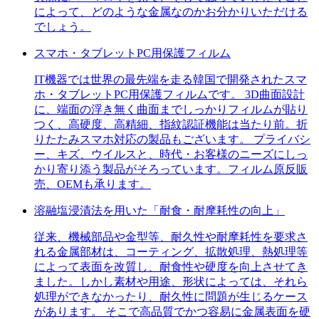
によって、どのような金属なのかお分かりいただける
でしょう。
スマホ・タブレットPC用保護フィルム
IT機器では世界の最先端を走る韓国で開発されたスマ
ホ・タブレットPC用保護フィルムです。 3D曲面設計
に、端面の浮き無く曲面までしっかりフィルムが貼り
つく、高硬度、高精細、指紋認証機能は当たり前。折
りたたみスマホ対応の製品もございます。 プライバシ
ー、キズ、ウイルスと、時代・お客様のニーズにしっ
かり寄り添う製品がそろっています。フィルム原反販
売、OEMも承ります。
溶融塩浸漬法を用いた「耐食・耐摩耗性の向上」
従来、機械部品や金型等、耐久性や耐摩耗性を要求さ
れる金属部材は、コーティング、拡散処理、熱処理等
によって表面を改質し、耐食性や硬度を向上させてき
ました。しかし素材や用途、形状によっては、それら
処理ができなかったり、耐久性に問題が生じるケース
があります。 そこで高品質でかつ容易に金属表面を硬