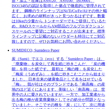
造・加工・在庫はAS9120、AS9100、ISO9001、
ISO13485の認証を取得した拠点で徹底的に管理されて
ます。 鋼種のラインナップはNi/Ti/Co/Fe/Al/その他と幅
広く、お求めの材料がきっと見つかるはずです。数量
は10kgの少量から トンオーダーでもご提供しているた
め、R&DスケールからAM部品のフルプロダクション
スケールのご要望にご対応することが出来ます。標準
ラインナップに記載のないパウダーも特注にてご対応
致しますので、ぜひお気軽にお問い合わせください。
SUMIDECO, Sumideco Paper
炭（Sumi）でエコ（eco）する「Sumideco Paper」は、
「廃棄物」を炭化して再生紙に抄きこんだ、「炭の機
能」を持った紙です。 最初は「梅の種」を炭化した
「梅炭（うめずみ）」を紙に抄きこむことから始まり
ました。 日本古来の健康食品として名をはせている
『梅』。我が社はそのブランドである「南高梅」の産
地のほど近くにあります。美味しい「南高梅」は、世
界中の人に愛されていますが、一方で、加工業者から
出る梅の種が産業廃棄物としてその処分が問題となっ
ていました。そこでその種を「炭」にして、次に用途