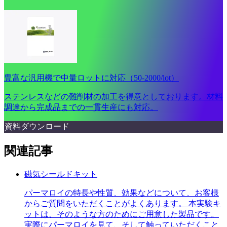
豊富な汎用機で中量ロットに対応（50-2000/lot）
ステンレスなどの難削材の加工を得意としております。材料
調達から完成品までの一貫生産にも対応。
資料ダウンロード
関連記事
磁気シールドキット
パーマロイの特長や性質、効果などについて、お客様
からご質問をいただくことがよくあります。 本実験キ
ットは、そのような方のためにご用意した製品です。
実際にパーマロイを見て、そして触っていただくこと