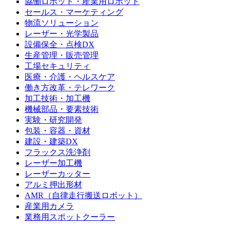
協働ロボット・産業用ロボット
セールス・マーケティング
物流ソリューション
レーザー・光学製品
設備保全・点検DX
生産管理・販売管理
工場セキュリティ
医療・介護・ヘルスケア
働き方改革・テレワーク
加工技術・加工機
機械部品・要素技術
実験・研究開発
包装・容器・資材
建設・建築DX
フラックス洗浄剤
レーザー加工機
レーザーカッター
アルミ押出形材
AMR（自律走行搬送ロボット）
産業用カメラ
業務用スポットクーラー