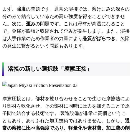
まず、
強度
の問題です。通常の溶接では、溶けこみの深さの
分のみで結合しているため高い強度を得ることができませ
ん。次に、
歪み
の問題です。これは母材が高温になること
で、金属が膨張と収縮されて歪みが発生します。また、溶接
は人手作業のため作業者の力量により
品質がばらつき
、欠陥
の発生に繋がるという問題もあります。
溶接の新しい選択肢「摩擦圧接」
摩擦圧接とは、部材を擦り合わせることで生じた摩擦熱によ
り部材を軟化させ、その部材に同時に圧力を加えることで原
子間で結合する技術です。 製造設備が非常に高価というこ
ともあり、ありふれた加工技術ではありません。しかし、
通
常の溶接に比べ高強度であり、軽量化や素材費、加工費の削