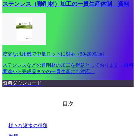
ステンレス（難削材）加工の一貫生産体制 資料
豊富な汎用機で中量ロットに対応（50-2000/lot）
ステンレスなどの難削材の加工を得意としております。材料
調達から完成品までの一貫生産にも対応。
資料ダウンロード
目次
様々な溶接の種類