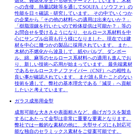
燃化、難燃化を主たる研究テーマとしています。木材
への含侵、熱量試験等を通してSOUFA（ソウファ）の
性能を日々確認・研究しています。 その中でいくつか
の企業から「その他の材料への適用は出来ないか？」
「樹脂混錬を行いたいので粉体提供は可能か？」等の
お問合せを受けるようになり、セルロース系材料を中
心にサンプル出荷も行う様になりました。現在では建
材を中心に幾つかの製品に採用されています。 また、
木材の不燃化から波及して、紙やパルプ、ダンボー
ル、綿、麻等のセルロース系材料への適用も進んでお
り、新しい技術へ応用が始まっています。 最先端素材
であるセルロースナノファイバー（CNF）への相性も
良い事が確認されています。 まだ誰も見たことのない
技術を通して、弊社の基本理念である「減災」へ貢献
したいと考えています。
ガラス成形用金型
成形可能な大きさや表面粗さなど、曲げガラスを製造
するにあたって金型は非常に重要な要素となります。
弊社では一般的な素材の他に、大型サイズにも対応可
能な独自のセラミックス素材をご提案可能です。