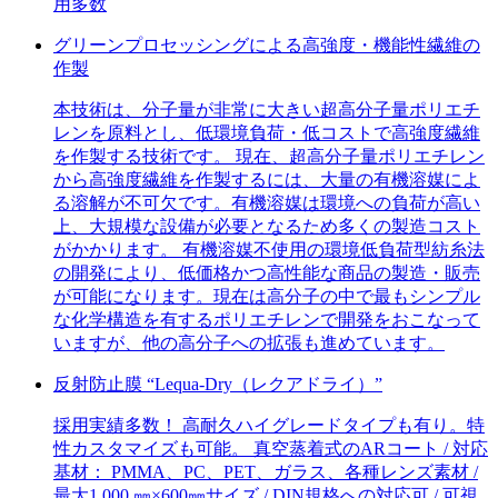
用多数
グリーンプロセッシングによる高強度・機能性繊維の
作製
本技術は、分子量が非常に大きい超高分子量ポリエチ
レンを原料とし、低環境負荷・低コストで高強度繊維
を作製する技術です。 現在、超高分子量ポリエチレン
から高強度繊維を作製するには、大量の有機溶媒によ
る溶解が不可欠です。有機溶媒は環境への負荷が高い
上、大規模な設備が必要となるため多くの製造コスト
がかかります。 有機溶媒不使用の環境低負荷型紡糸法
の開発により、低価格かつ高性能な商品の製造・販売
が可能になります。現在は高分子の中で最もシンプル
な化学構造を有するポリエチレンで開発をおこなって
いますが、他の高分子への拡張も進めています。
反射防止膜 “Lequa-Dry（レクアドライ）”
採用実績多数！ 高耐久ハイグレードタイプも有り。特
性カスタマイズも可能。 真空蒸着式のARコート / 対応
基材： PMMA、PC、PET、ガラス、各種レンズ素材 /
最大1,000 ㎜×600㎜サイズ / DIN規格への対応可 / 可視