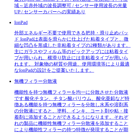
域～近赤外域の波長調整可 / センサー使用波長の光量
UP / センサーカバーへの実績あり
IonPad
外部エネルギー不要で使用できる把持・滑り止めパッ
ド IonPadは表面を滑らかに仕上げた粘着タイプと、微
細な凹凸を形成した非粘着タイプの2種類があります。
主にガラスやフィルム等のピックアップには粘着タイ
プが用いられ、横滑り防止には非粘着タイプが用いら
れます。 対象物の材質や用途、使用環境等により最適
なIonPadの設計をご提案いたします。
無機フィラー分散液
機能性を持つ無機フィラーを均一に分散させた分散液
です 酸化チタン、チタン酸バリウム、酸化亜鉛など特
徴ある機能を持つ無機フィラーを分散し水系や溶剤系
の分散液にすると、塗料、インキ、コート剤や粘・接
着剤に添加することができるようになります。それぞ
れの製品に機能性無機フィラー分散液を添加すること
により機能性フィラーの持つ特徴が発現することが期