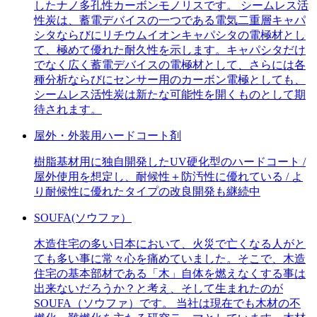
したナノ多孔性カーボンモノリスです。 シームレス活
性炭は、蓄電デバイスの一つである電気二重層キャパ
シタならびにリチウムイオンキャパシタの電極材とし
て、極めて優れた耐久性を示します。キャパシタだけ
でなく広く蓄電デバイスの電極材として、さらには各
種分析ならびにセンサー用のカーボン電極としても、
シームレス活性炭は新たな可能性を開くものとして期
待されます。
屋外・外装用ハードコート剤
樹脂基材用に独自開発したUV硬化型のハードコート /
屋外使用を想定し、耐候性＋防汚性に優れている / よ
り耐候性に優れたタイプの改良開発も継続中
SOUFA(ソウファ）
木造住宅の多い日本において、火災で亡くなる人がと
ても多い事に常々心を痛めていました。そこで、木造
住宅の基本部材である「木」自体を燃えなくする事は
出来ないだろうか？と考え、そして生まれたのが
SOUFA（ソウファ）です。 当社は現在でも木材の不