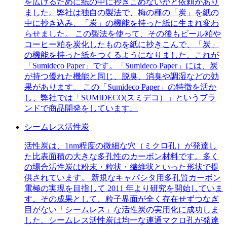
を広げるために紙の中に抄きこめないかと依頼があり
ました。弊社は独自の製法で、梅の種の「炭」を紙の
中に抄き込み、「炭」の機能を持った紙に生まれ変わ
らせました。 この製法を使って、その後もビール粕や
コーヒー粕を炭化したものを紙に抄きこんで、「炭」
の機能を持った紙をつくるようになりました。これが
「Sumideco Paper」です。「Sumideco Paper」には、炭
が持つ優れた機能と同じ、脱臭、消臭や調湿などの効
果があります。 この「Sumideco Paper」の特徴を活か
し、弊社では「SUMIDECO(スミデコ）」というブラ
ンドで商品開発をしています。
シームレス活性炭
活性炭は、1nm程度の微細な穴（ミクロ孔）が発達し
た比表面積の大きな多孔性のカーボン材料です。多く
の場合活性炭は粉末・粒状・繊維状といった形状で提
供されています。 新規なキャパシタ用多孔質カーボン
電極の実現を目指して 2011 年より研究を開始していま
す。その成果として、粒子界面が全く存在せずつなぎ
目がない「シームレス」な活性炭の実用化に成功しま
した。シームレス活性炭は均一な連通マクロ孔が発達