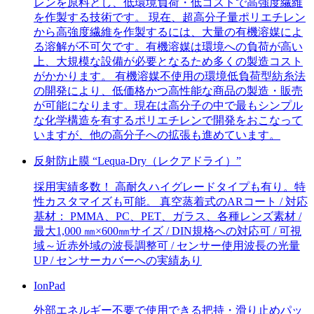
レンを原料とし、低環境負荷・低コストで高強度繊維
を作製する技術です。 現在、超高分子量ポリエチレン
から高強度繊維を作製するには、大量の有機溶媒によ
る溶解が不可欠です。有機溶媒は環境への負荷が高い
上、大規模な設備が必要となるため多くの製造コスト
がかかります。 有機溶媒不使用の環境低負荷型紡糸法
の開発により、低価格かつ高性能な商品の製造・販売
が可能になります。現在は高分子の中で最もシンプル
な化学構造を有するポリエチレンで開発をおこなって
いますが、他の高分子への拡張も進めています。
反射防止膜 “Lequa-Dry（レクアドライ）”
採用実績多数！ 高耐久ハイグレードタイプも有り。特
性カスタマイズも可能。 真空蒸着式のARコート / 対応
基材： PMMA、PC、PET、ガラス、各種レンズ素材 /
最大1,000 ㎜×600㎜サイズ / DIN規格への対応可 / 可視
域～近赤外域の波長調整可 / センサー使用波長の光量
UP / センサーカバーへの実績あり
IonPad
外部エネルギー不要で使用できる把持・滑り止めパッ