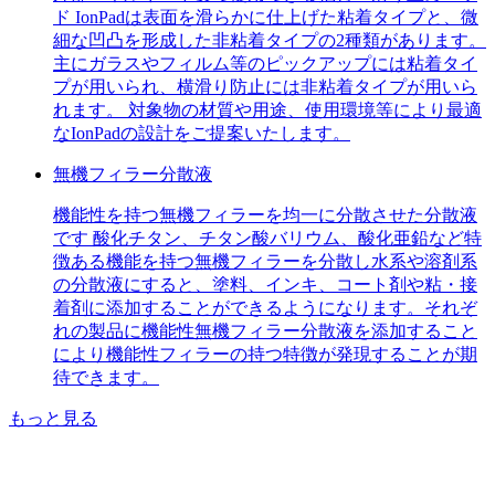
ド IonPadは表面を滑らかに仕上げた粘着タイプと、微
細な凹凸を形成した非粘着タイプの2種類があります。
主にガラスやフィルム等のピックアップには粘着タイ
プが用いられ、横滑り防止には非粘着タイプが用いら
れます。 対象物の材質や用途、使用環境等により最適
なIonPadの設計をご提案いたします。
無機フィラー分散液
機能性を持つ無機フィラーを均一に分散させた分散液
です 酸化チタン、チタン酸バリウム、酸化亜鉛など特
徴ある機能を持つ無機フィラーを分散し水系や溶剤系
の分散液にすると、塗料、インキ、コート剤や粘・接
着剤に添加することができるようになります。それぞ
れの製品に機能性無機フィラー分散液を添加すること
により機能性フィラーの持つ特徴が発現することが期
待できます。
もっと見る