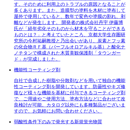
す。そのために利用上のトラブルの原因となることが
多くあります。また、造膜型の塗料を木材に塗布して
屋外で使用していると、数年で変色や塗膜の割れ、剥
離などが発生します。 開発者の株式会社丹宇 伊藤博
氏が「経年劣化そのものから材木を守ることができる
ものとは？」と考えていたところ、京都大学生存圏研
究所の今村祐嗣教授と乃出会いがあり、炭素とフッ素
の化合物ＲＦ基（パーフルオロアルキル基）と酸化ナ
ノチタンで構成された木質美観保護剤「タウンガー
ド」が完成しました。
機能性コーティング剤
自社で合成した樹脂や分散剤などを用いて独自の機能
性コーティング剤を開発しています。防曇性やキズ修
復など様々な機能を基材に付与できるコーティング剤
で、ご用途やご使用方法、塗布方法などに合わせて改
良検討が可能。カタログ以外にも多種製品がございま
すので、お気軽にお問い合わせください。
弱酸性条件下のみで発光する新規蛍光物質