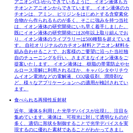
アニオン(Cl-)からできているように、イオン液体もカ
チオンとアニオンからできています。 イオン液体のカ
チオンは、アミン、ピリジンをはじめとする含窒素化
合物から作られるものが多く、そこに強みを持つ当社
は、イオン液体の研究開発にいち早く着手しました。
既にイオン液体の研究開発には20年以上取り組んでお
り、イオン液体のライブラリーは500種類を超えていま
す。 自社オリジナルのカチオン材料とアニオン材料を
組み合わせることで、お客様のご要望に沿った当社独
自のチューニングを行い、さまざまなイオン液体をご
提案いたします。 イオン液体は、樹脂の帯電防止やセ
ルロース溶解に利用されるほか、キャパシタやリチウ
ムイオン電池などの電解液、CO2吸収剤、潤滑剤な
ど、様々なアプリケーションへの適用が検討されてい
ます。
食べられる再帰性反射材
近年、液体を利用した光学デバイスが出現し、注目を
集めています。液体は、可視光に対して透明なものが
多く、適切に形状を制御することで光学デバイスを実
現するのに優れた素材であることがわかってきまし