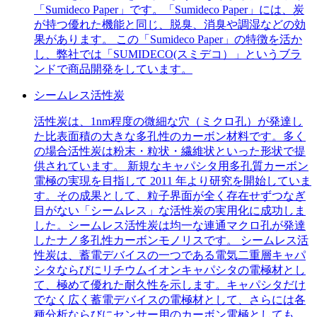
「Sumideco Paper」です。「Sumideco Paper」には、炭
が持つ優れた機能と同じ、脱臭、消臭や調湿などの効
果があります。 この「Sumideco Paper」の特徴を活か
し、弊社では「SUMIDECO(スミデコ）」というブラ
ンドで商品開発をしています。
シームレス活性炭
活性炭は、1nm程度の微細な穴（ミクロ孔）が発達し
た比表面積の大きな多孔性のカーボン材料です。多く
の場合活性炭は粉末・粒状・繊維状といった形状で提
供されています。 新規なキャパシタ用多孔質カーボン
電極の実現を目指して 2011 年より研究を開始していま
す。その成果として、粒子界面が全く存在せずつなぎ
目がない「シームレス」な活性炭の実用化に成功しま
した。シームレス活性炭は均一な連通マクロ孔が発達
したナノ多孔性カーボンモノリスです。 シームレス活
性炭は、蓄電デバイスの一つである電気二重層キャパ
シタならびにリチウムイオンキャパシタの電極材とし
て、極めて優れた耐久性を示します。キャパシタだけ
でなく広く蓄電デバイスの電極材として、さらには各
種分析ならびにセンサー用のカーボン電極としても、