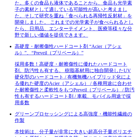
た。多くの食品も液体であることから、食品も光学素
子の素材として適している可能性が高いと考えまし
た。そして研究を重ね「食べられる再帰性反射材」を
開発しました。 これまでの光学素子が食べられるとし
たら、日用品、エンターテイメント、医療等様々な分
野で新しい価値を提供できます。
高硬度・耐擦傷性ハードコート剤 “Acier（アシェ
ル）”、“Preveil（プリベール）”
採用多数！高硬度・耐擦傷性に優れたハードコート
剤。防汚性も有する。 樹脂基材用に独自開発したUV
硬化型のハードコート / 有機無機ハイブリッド化によ
る優れた硬度のAcier（アシェル） / 各種用途に合わせ
た耐擦傷性と柔軟性をもつPreveil（プリベール） / 防汚
性も有するハードコート剤 / 車載、モバイル用途で採
用多数
グリーンプロセッシングによる高強度・機能性繊維の
作製
本技術は、分子量が非常に大きい超高分子量ポリエチ