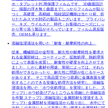
ホ・タブレットPC用保護フィルムです。 3D曲面設計
に、端面の浮き無く曲面までしっかりフィルムが貼り
つく、高硬度、高精細、指紋認証機能は当たり前。折
りたたみスマホ対応の製品もございます。 プライバシ
ー、キズ、ウイルスと、時代・お客様のニーズにしっ
かり寄り添う製品がそろっています。フィルム原反販
売、OEMも承ります。
溶融塩浸漬法を用いた「耐食・耐摩耗性の向上」
従来、機械部品や金型等、耐久性や耐摩耗性を要求さ
れる金属部材は、コーティング、拡散処理、熱処理等
によって表面を改質し、耐食性や硬度を向上させてき
ました。しかし素材や用途、形状によっては、それら
処理ができなかったり、耐久性に問題が生じるケース
があります。 そこで高品質でかつ容易に金属表面を硬
化することのできる安価な処理方法を研究し、溶融塩
浸漬法を用いた「ホウ化処理法」を実現しました。 ス
テップ1 : ホウ砂及びアルミニウムを溶融した溶融塩浴
を作製 ステップ2 : 溶融塩浴に金属部材を浸漬する ス
テップ3 : 金属部材を溶融塩浴から取り出し、水中にて
冷却 この方法によって非常に高い硬度を金属部材に賦