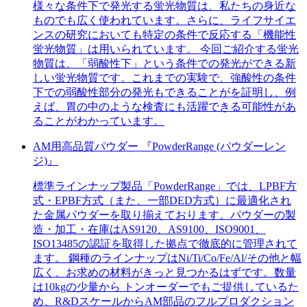
様々な条件下で発光する蛍光物質は、私たちの身近な
ものでも広く使われています。さらに、ライフサイエ
ンスの研究においても特定の条件で反応する「機能性
蛍光物質」は用いられています。 今回ご紹介する蛍光
物質は、「弱酸性下」という条件での発光ができる新
しい蛍光物質です。これまでの実験で、強酸性の条件
下での弱酸性部分の発光もできることがを証明し、例
えば、胃の中のような検査にも活躍できる可能性があ
ることがわかっています。
AM用高品質パウダー 『PowderRange (パウダーレン
ジ)』
標準ラインナップ製品「PowderRange」では、LPBF方
式・EPBF方式（また、一部DED方式）に最適化され
た金属パウダーを取り揃えております。パウダーの製
造・加工・在庫はAS9120、AS9100、ISO9001、
ISO13485の認証を取得した拠点で徹底的に管理されて
ます。 鋼種のラインナップはNi/Ti/Co/Fe/Al/その他と幅
広く、お求めの材料がきっと見つかるはずです。数量
は10kgの少量から トンオーダーでもご提供しているた
め、R&DスケールからAM部品のフルプロダクション