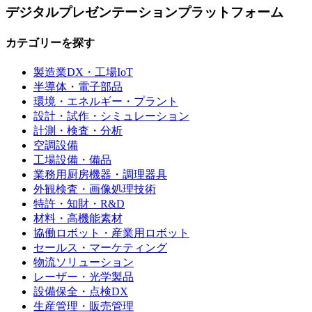
デジタルプレゼンテーションプラットフォーム
カテゴリーを探す
製造業DX・工場IoT
半導体・電子部品
環境・エネルギー・プラント
設計・試作・シミュレーション
計測・検査・分析
空調設備
工場設備・備品
業務用厨房機器・調理器具
外観検査・画像処理技術
特許・知財・R&D
材料・高機能素材
協働ロボット・産業用ロボット
セールス・マーケティング
物流ソリューション
レーザー・光学製品
設備保全・点検DX
生産管理・販売管理