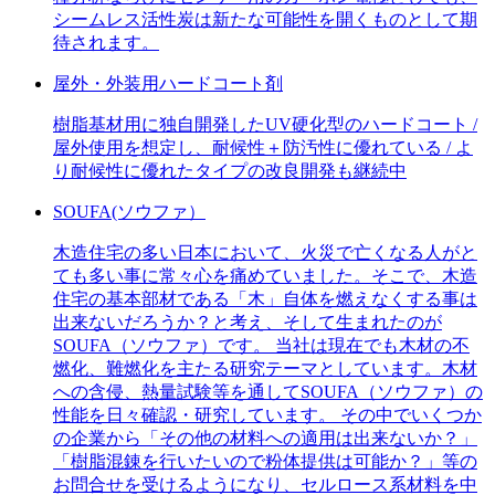
シームレス活性炭は新たな可能性を開くものとして期
待されます。
屋外・外装用ハードコート剤
樹脂基材用に独自開発したUV硬化型のハードコート /
屋外使用を想定し、耐候性＋防汚性に優れている / よ
り耐候性に優れたタイプの改良開発も継続中
SOUFA(ソウファ）
木造住宅の多い日本において、火災で亡くなる人がと
ても多い事に常々心を痛めていました。そこで、木造
住宅の基本部材である「木」自体を燃えなくする事は
出来ないだろうか？と考え、そして生まれたのが
SOUFA（ソウファ）です。 当社は現在でも木材の不
燃化、難燃化を主たる研究テーマとしています。木材
への含侵、熱量試験等を通してSOUFA（ソウファ）の
性能を日々確認・研究しています。 その中でいくつか
の企業から「その他の材料への適用は出来ないか？」
「樹脂混錬を行いたいので粉体提供は可能か？」等の
お問合せを受けるようになり、セルロース系材料を中