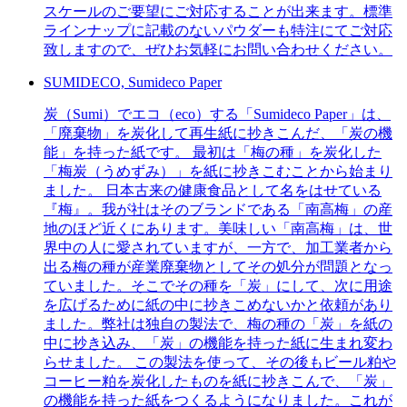
スケールのご要望にご対応することが出来ます。標準
ラインナップに記載のないパウダーも特注にてご対応
致しますので、ぜひお気軽にお問い合わせください。
SUMIDECO, Sumideco Paper
炭（Sumi）でエコ（eco）する「Sumideco Paper」は、
「廃棄物」を炭化して再生紙に抄きこんだ、「炭の機
能」を持った紙です。 最初は「梅の種」を炭化した
「梅炭（うめずみ）」を紙に抄きこむことから始まり
ました。 日本古来の健康食品として名をはせている
『梅』。我が社はそのブランドである「南高梅」の産
地のほど近くにあります。美味しい「南高梅」は、世
界中の人に愛されていますが、一方で、加工業者から
出る梅の種が産業廃棄物としてその処分が問題となっ
ていました。そこでその種を「炭」にして、次に用途
を広げるために紙の中に抄きこめないかと依頼があり
ました。弊社は独自の製法で、梅の種の「炭」を紙の
中に抄き込み、「炭」の機能を持った紙に生まれ変わ
らせました。 この製法を使って、その後もビール粕や
コーヒー粕を炭化したものを紙に抄きこんで、「炭」
の機能を持った紙をつくるようになりました。これが