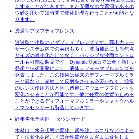
与することができます。また安価なホウ素源であるホ
ウ砂を用いて短時間で硬化処理を行うことが可能とな
ります。
透過型アダプティブレンズ
透過型で小型のアダプティブレンズです。高出力レー
ザーシステム内での実績も多く、波面補正による焦点
サイズの最小化だけでなく、パッシブな波面コントロ
ールも可能な製品です。Dynamic Opticsでは全く新しい
発想と技術開発により、液体デフォーマブルレンズを
発表しました。この技術は従来のデフォーマブルミラ
ーと異なり、光軸上で反射をさせる必要がなく、通常
のレンズ使用方法と同じ透過にてウェーブフロントを
変化させることが可能です。他に任意の位置で止める
ことができるディフォーマブルミラーやシャックハル
トマンセンサーも製造しています。
経年劣化予防剤 タウンガード
木材は、水分状態の変化、紫外線、ホコリなどによっ
て寸法変化を起こすほか性質がさまざまに変化しま