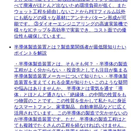
べて廃液がほとんど出ないため環境負荷が低く、また
ウェット工程を経由しないことからPETフィルム以外
にも紙などの様々な基材にアンテナパターン形成が可
能です。 ③ダイオーエンジニアリングの高速実装機で
様々なICチップを高効率で実装でき、コスト面での優
位性も確保しています。
半導体製造装置とは？製造業関係者が最低限知りたい
ポイントを解説
・半導体製造装置とは、そもそも何？ ・半導体の製造
工程がよく分からない ・投資先としても注目が集まる
半導体製造装置メーカーについて知りたい ・半導体製
造装置を支えてくれる企業が知りたい このような疑問
や悩みはありませんか。 半導体とは電気を通す「導
体」とほとんど通さない「絶縁体」の中間の性質をも
つ物質のことです。この性質を生かして私たちに身近
なスマートフォン、家電製品、自動車部品などに広く
活用されています。 この半導体の製造で欠かせないの
が半導体製造装置です。ただ、半導体の製造工程はと
ても複雑でたくさんの工程を経なければいけません。