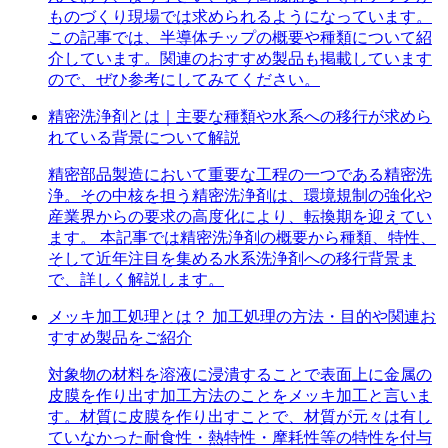
ものづくり現場では求められるようになっています。
この記事では、半導体チップの概要や種類について紹
介しています。関連のおすすめ製品も掲載しています
ので、ぜひ参考にしてみてください。
精密洗浄剤とは｜主要な種類や水系への移行が求めら
れている背景について解説
精密部品製造において重要な工程の一つである精密洗
浄。その中核を担う精密洗浄剤は、環境規制の強化や
産業界からの要求の高度化により、転換期を迎えてい
ます。 本記事では精密洗浄剤の概要から種類、特性、
そして近年注目を集める水系洗浄剤への移行背景ま
で、詳しく解説します。
メッキ加工処理とは？ 加工処理の方法・目的や関連お
すすめ製品をご紹介
対象物の材料を溶液に浸潰することで表面上に金属の
皮膜を作り出す加工方法のことをメッキ加工と言いま
す。材質に皮膜を作り出すことで、材質が元々は有し
ていなかった耐食性・熱特性・摩耗性等の特性を付与