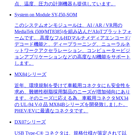
点、温度、圧力の計測機器も提供しています。
System on Module SY-I50-SOM
このシステムオンモジュールは、AI / AR / VR用の
MediaTek i500(MT8385)を組み込んだAIoTプラットフォ
ームです。 高度なフルHDマルチメディアエンコード/
デコード機能と、ディープラーニング、ニューラルネ
ットワークアクセラレーション、コンピュータービジ
ョンアプリケーションなどの高度なAI機能をサポート
します。
MX84シリーズ
近年、環境規制を受けて車載用コネクタにも安全性を
求め、難燃性樹脂採用製品のニーズが増加傾向にあり
ます。そのニーズに応える為、車載用コネクタMX34
の UL-94 V-0 品 MX84Bシリーズを開発致しました。
PHEV/EVに最適なコネクタです。
DX07シリーズ
USB Type-C® コネクタは、規格仕様が策定されて以