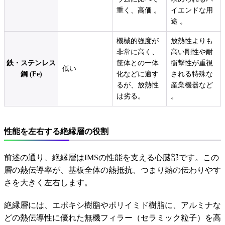
重く、高価 。
イエンドな用
途 。
機械的強度が
放熱性よりも
非常に高く、
高い剛性や耐
鉄・ステンレス
筐体との一体
衝撃性が重視
低い
鋼 (Fe)
化などに適す
される特殊な
るが、放熱性
産業機器など
は劣る。
。
性能を左右する絶縁層の役割
前述の通り、絶縁層はIMSの性能を支える心臓部です。この
層の熱伝導率が、基板全体の熱抵抗、つまり熱の伝わりやす
さを大きく左右します。
絶縁層には、エポキシ樹脂やポリイミド樹脂に、アルミナな
どの熱伝導性に優れた無機フィラー（セラミック粒子）を高