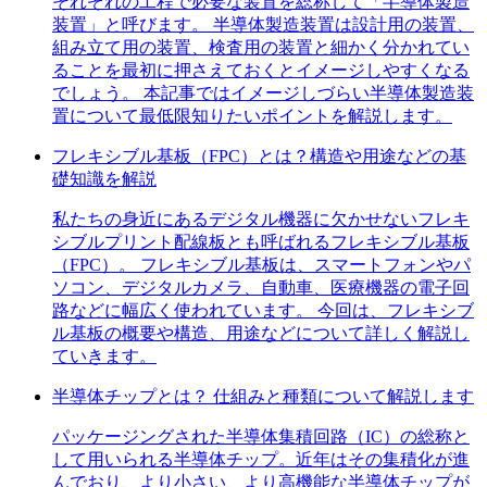
それぞれの工程で必要な装置を総称して「半導体製造
装置」と呼びます。 半導体製造装置は設計用の装置、
組み立て用の装置、検査用の装置と細かく分かれてい
ることを最初に押さえておくとイメージしやすくなる
でしょう。 本記事ではイメージしづらい半導体製造装
置について最低限知りたいポイントを解説します。
フレキシブル基板（FPC）とは？構造や用途などの基
礎知識を解説
私たちの身近にあるデジタル機器に欠かせないフレキ
シブルプリント配線板とも呼ばれるフレキシブル基板
（FPC）。 フレキシブル基板は、スマートフォンやパ
ソコン、デジタルカメラ、自動車、医療機器の電子回
路などに幅広く使われています。 今回は、フレキシブ
ル基板の概要や構造、用途などについて詳しく解説し
ていきます。
半導体チップとは？ 仕組みと種類について解説します
パッケージングされた半導体集積回路（IC）の総称と
して用いられる半導体チップ。近年はその集積化が進
んでおり、より小さい、より高機能な半導体チップが