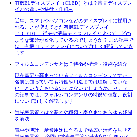
有機ELディスプレイ（OLED）とは？液晶ディスプレ
イとの違いや特徴・仕組み
近年、スマホやパソコンなどのディスプレイに採用さ
れることが増えてきた有機ELディスプレイ
（OLED）。従来の液晶ディスプレイと比べて、どの
ような部分が変化しているのでしょうか？ この記事で
は、有機ELディスプレイについて詳しく解説していき
ます。
フィルムコンデンサとは？特徴や構造・役割を紹介
現在需要が高まっているフィルムコンデンサですが、
名前は知っていても特性や用途までは理解していな
い、という方もいるのではないでしょうか。 そこでこ
の記事では、フォルムコンデンサの特徴や種類、役割
について詳しく解説します。
蛍光表示管とは？基本や種類・寿命まであらゆる疑問
を解決
電卓や時計、産業用途に至るまで幅広い活躍を見せる
蛍光表示管。 今回は蛍光表示管の基本的な仕組みか