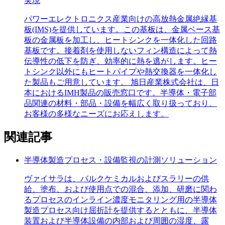
実現
パワーエレクトロニクス産業向けの高放熱金属絶縁基
板(IMS)を提供しています。この基板は、金属ベース基
板の金属板を加工し、ヒートシンクを一体化した回路
基板です。接着剤を使用しないフィン構造によって熱
伝導性の低下を防ぎ、効率的に熱を逃がします。ヒー
トシンク以外にもヒートパイプや熱交換器を一体化し
た製品もご用意しています。 旭日産業株式会社は、日
本におけるIMH製品の販売窓口です。半導体・電子部
品関連の材料・部品・設備を幅広く取り扱っており、
お客様の多様なニーズにお応えします。
関連記事
半導体製造プロセス・設備監視の計測ソリューション
ヴァイサラは、バルクケミカルおよびスラリーの供
給、塗布、および使用点での混合、添加、研磨に関わ
るプロセスのインライン濃度モニタリング用の半導体
製造プロセス向け屈折計を提供するとともに、半導体
装置および半導体設備の内部および周囲の湿度、露