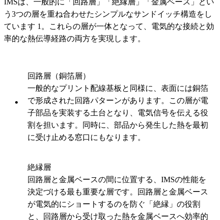
IMSは、一般的に「回路層」「絶縁層」「金属ベース」とい
う3つの層を重ね合わせたシンプルなサンドイッチ構造をし
ています 1。これらの層が一体となって、電気的な接続と効
率的な熱伝導経路の両方を実現します。
回路層（銅箔層）
一般的なプリント配線基板と同様に、表面には銅箔
で形成された回路パターンがあります。この層が電
子部品を実装する土台となり、電気信号を伝える役
割を担います。同時に、部品から発生した熱を最初
に受け止める窓口にもなります。
絶縁層
回路層と金属ベースの間に位置する、IMSの性能を
決定づける最も重要な層です。回路層と金属ベース
が電気的にショートするのを防ぐ「絶縁」の役割
と、回路層から受け取った熱を金属ベースへ効率的