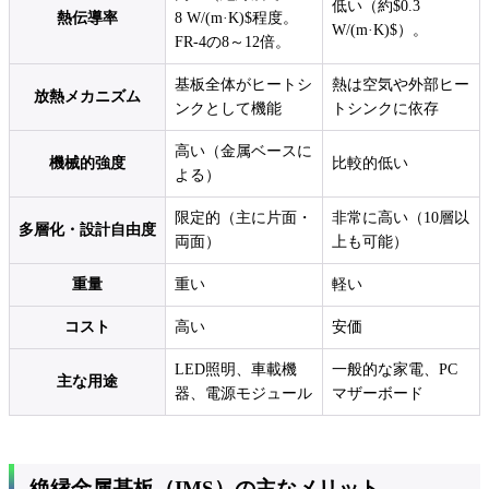
低い（約$0.3
熱伝導率
8 W/(m·K)$程度。
W/(m·K)$）。
FR-4の8～12倍。
基板全体がヒートシ
熱は空気や外部ヒー
放熱メカニズム
ンクとして機能
トシンクに依存
高い（金属ベースに
機械的強度
比較的低い
よる）
限定的（主に片面・
非常に高い（10層以
多層化・設計自由度
両面）
上も可能）
重量
重い
軽い
コスト
高い
安価
LED照明、車載機
一般的な家電、PC
主な用途
器、電源モジュール
マザーボード
絶縁金属基板（IMS）の主なメリット