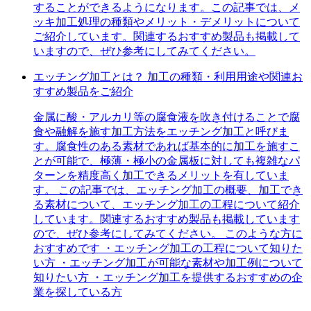
することができるようになります。この記事では、メ
ッキ加工処理の種類やメリット・デメリットについて
ご紹介しています。関連するおすすめ製品も掲載して
いますので、ぜひ参考にしてみてください。
エッチング加工とは？ 加工の種類・利用用途や関連お
すすめ製品をご紹介
金属に酸・アルカリ等の腐食液を吹き付けることで腐
食や融解を施す加工方法をエッチング加工と呼びま
す。腐食性のある素材であれば基本的に加工を施すこ
とが可能で、極薄・極小の金属板に対しても複雑なパ
ターンを精度高く加工できるメリットを有していま
す。 この記事では、エッチング加工の概要、加工でき
る素材について、エッチング加工の工程について紹介
しています。関連するおすすめ製品も掲載しています
ので、ぜひ参考にしてみてください。 このような方に
おすすめです ・エッチング加工の工程について知りた
い方 ・エッチング加工が可能な素材や加工例について
知りたい方 ・エッチング加工を提供するおすすめの企
業を探している方