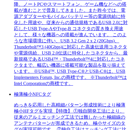
降、ノートPCやスマートフォン、ゲーム機などへの搭
載が進むことで普及してきました。また昨今では、電
源アダプターやモバイルバッテリー等の電源供給に特
化した用途や、従来からの通信規格であるUSB 2.0に対
応したUSB Type-AやType-B コネクタの置き換え用途
として、様々な機器への搭載が進んでいます。 このよ
うな市場環境に伴い、USB 3.2 Gen 2 x 2 (20Gbps)、
Thunderbolt™3 (40Gbps)に対応した高速伝送用コネクタ
や電源供給、USB 2.0伝送に特化したコネクタから、最
新規格であるUSB4™・Thunderbolt™4に対応したコネ
クタまで、幅広い機器に搭載可能な製品を取り揃えて
います。 ※USB4™, USB Type-C®とUSB-C®は、USB
Implementers Forum, Inc.の商標です。 ※Thunderbolt™は
Intel Corporationの商標です。
極薄極小NFCタグ
めっきを応用した高精細パターン形成技術により極薄
極小HFタグを実現 【特徴】 ①独自開発工法により、
従来のアルミエッチング工法では難しかった極細線の
アンテナパターンが形成できるため、極小サイズのタ
グが実現可能です。 ②独自工法はエッチング工法に比