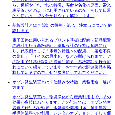
ら、種類やそれぞれの特徴、寿命や劣化の原因、蛍光
表示管がどのように利用されているのか、そして日常
的な使い方までを分かりやすく解説します。
基板設計とは？ 設計の役割・流れ・注意点について解
説します
電子回路に用いられるプリント基板に配線・部品配置
の設計を行う基板設計。基板設計の役割は多岐に渡
り、代表例として「電気的特性への配慮」「製造不良
の防止」「サイズの最小化」などが挙げられます。 こ
の記事では基板設計の役割に加え、基板設計を行う流
れについて紹介しています。おすすめの関連製品も掲
載していますので、ぜひ参考にしてみてください。
オゾン発生装置とは？仕組みや特徴・業務用途・選び
方まで
オゾン発生装置は、環境浄化から産業利用まで、その
効果が多岐にわたります。この記事では、オゾン発生
装置の仕組みや効果、水処理や業務用途、耐用年数、
半導体業界での利用、レンタルオプション、そして価