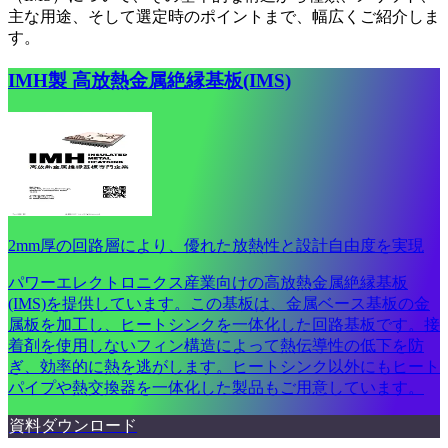
主な用途、そして選定時のポイントまで、幅広くご紹介しま
す。
IMH製 高放熱金属絶縁基板(IMS)
2mm厚の回路層により、優れた放熱性と設計自由度を実現
パワーエレクトロニクス産業向けの高放熱金属絶縁基板
(IMS)を提供しています。この基板は、金属ベース基板の金
属板を加工し、ヒートシンクを一体化した回路基板です。接
着剤を使用しないフィン構造によって熱伝導性の低下を防
ぎ、効率的に熱を逃がします。ヒートシンク以外にもヒート
パイプや熱交換器を一体化した製品もご用意しています。
資料ダウンロード