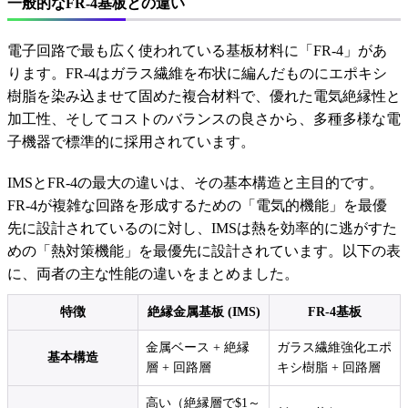
一般的なFR-4基板との違い
電子回路で最も広く使われている基板材料に「FR-4」があ
ります。FR-4はガラス繊維を布状に編んだものにエポキシ
樹脂を染み込ませて固めた複合材料で、優れた電気絶縁性と
加工性、そしてコストのバランスの良さから、多種多様な電
子機器で標準的に採用されています。
IMSとFR-4の最大の違いは、その基本構造と主目的です。
FR-4が複雑な回路を形成するための「電気的機能」を最優
先に設計されているのに対し、IMSは熱を効率的に逃がすた
めの「熱対策機能」を最優先に設計されています。以下の表
に、両者の主な性能の違いをまとめました。
特徴
絶縁金属基板 (IMS)
FR-4基板
金属ベース + 絶縁
ガラス繊維強化エポ
基本構造
層 + 回路層
キシ樹脂 + 回路層
高い（絶縁層で$1～