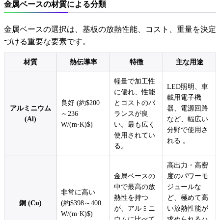
金属ベースの材質による分類
金属ベースの選択は、基板の放熱性能、コスト、重量を決定
づける重要な要素です。
材質
熱伝導率
特徴
主な用途
軽量で加工性
LED照明、車
に優れ、性能
載用電子機
良好 (約$200
とコストのバ
アルミニウム
器、電源回路
～236
ランスが良
(Al)
など、幅広い
W/(m·K)$)
い。最も広く
分野で使用さ
使用されてい
れる 。
る。
高出力・高密
金属ベースの
度のパワーモ
中で最高の放
ジュールな
非常に高い
熱性を持つ
ど、極めて高
銅 (Cu)
(約$398～400
が、アルミニ
い放熱性能が
W/(m·K)$)
ウムに比べて
求められるハ