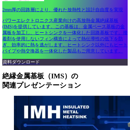
2mm厚の回路層により、優れた放熱性と設計自由度を実現
パワーエレクトロニクス産業向けの高放熱金属絶縁基板
(IMS)を提供しています。この基板は、金属ベース基板の金
属板を加工し、ヒートシンクを一体化した回路基板です。接
着剤を使用しないフィン構造によって熱伝導性の低下を防
ぎ、効率的に熱を逃がします。ヒートシンク以外にもヒート
パイプや熱交換器を一体化した製品もご用意しています。
資料ダウンロード
絶縁金属基板（IMS）
の
関連プレゼンテーション